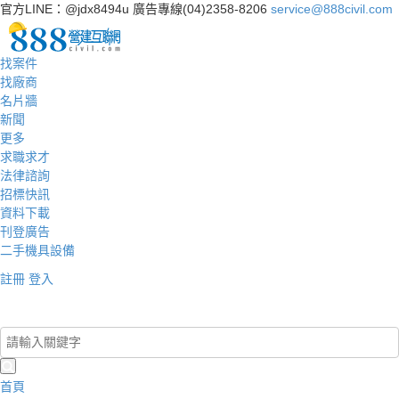
官方LINE：@jdx8494u
廣告專線(04)2358-8206
service@888civil.com
找案件
找廠商
名片牆
新聞
更多
求職求才
法律諮詢
招標快訊
資料下載
刊登廣告
二手機具設備
註冊
登入
登入/註冊
首頁