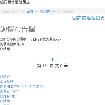
銀行
農會
醫院
飯店
你目前位置:
首頁
找案件
詢價布告欄
回詢價媒合首頁
詢價布告欄
公開發布的詢價單，可自行聯繫詢價廠商。
詢價媒合案件(0)
已結案
1
第 1/1 頁 共 0 筆
已結案
工程發包
詢價期限:2026-04-01|單號:890
詢價者：張**
已媒合4家
已結案