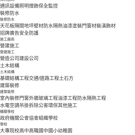
通訊設備
照明燈飾
保全監控
裝修防水
裝修防水
天花板隔間
地坪壁材
防水隔熱
油漆塗裝
門窗材
裝潢飾材
招牌廣告
安全防護
施工廠商
營建施工
營建施工
營造公司
建設公司
土木結構
土木結構
基礎結構工程
交通/道路工程
土石方
建築裝修
建築裝修
室內裝修
門窗外牆
玻璃工程
油漆工程
防水隔熱工程
水電空調
吊掛拆除
公害環保
其他施工
機關學校
政府機關
公會協會組織
學校
學校
大專院校
高中
高職
國中
國小
幼稚園