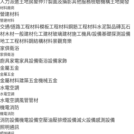
人力派遣
土地房屋仲介
製圖及攝影
其他服務
檢驗機構
土地開發
材料廠商
營建材料
營建材料
交通/道路工程材料
模板工程材料
鋼筋工程材料
水泥製品
磚瓦石
材
木材
一般建材
化工建材
玻璃建材
施工機具/設備
基礎探測設備
地工工程材料
鋼結構材料
景觀育樂
家俱衛浴
家俱衛浴
廚具家電
家具設備
衛浴設備
家飾
金屬五金
金屬五金
金屬材料
建築五金
機械五金
水電空調
水電空調
水電空調
風管
管材
機電消防
機電消防
消防設備
機電設備
空壓油壓
排煙設備
滅火設備
感測設備
照明通訊
照明通訊