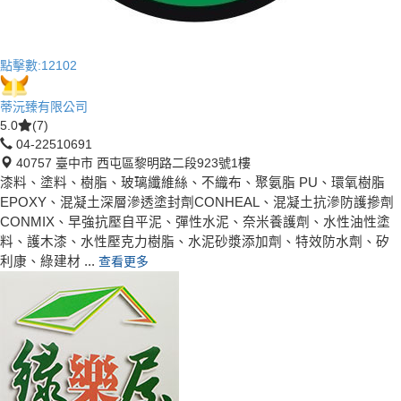
點擊數:
12102
蒂沅臻有限公司
5.0
(7)
04-22510691
40757 臺中市 西屯區黎明路二段923號1樓
漆料、塗料、樹脂、玻璃纖維絲、不織布、聚氨脂 PU、環氧樹脂
EPOXY、混凝土深層滲透塗封劑CONHEAL、混凝土抗滲防護摻劑
CONMIX、早強抗壓自平泥、彈性水泥、奈米養護劑、水性油性塗
料、護木漆、水性壓克力樹脂、水泥砂漿添加劑、特效防水劑、矽
利康、綠建材 ...
查看更多