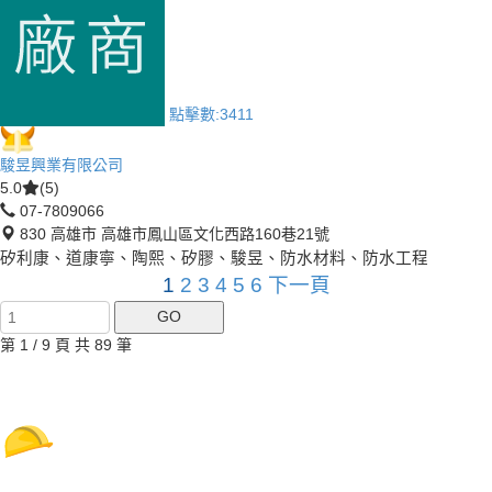
點擊數:
3411
駿昱興業有限公司
5.0
(5)
07-7809066
830 高雄市 高雄市鳳山區文化西路160巷21號
矽利康、道康寧、陶熙、矽膠、駿昱、防水材料、防水工程
1
2
3
4
5
6
下一頁
第 1 / 9 頁 共 89 筆