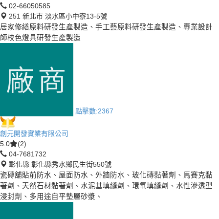
02-66050585
251 新北市 淡水區小中寮13-5號
居家修繕原料研發生產製造、手工藝原料研發生產製造、專業設計
師校色燈具研發生產製造
點擊數:
2367
創元開發實業有限公司
5.0
(2)
04-7681732
彰化縣 彰化縣秀水鄉民生街550號
瓷磚舖貼前防水、屋面防水、外牆防水、玻化磚黏著劑、馬賽克黏
著劑、天然石材黏著劑、水泥基填縫劑、環氧填縫劑、水性滲透型
浸封劑、多用途自平墊層砂漿、