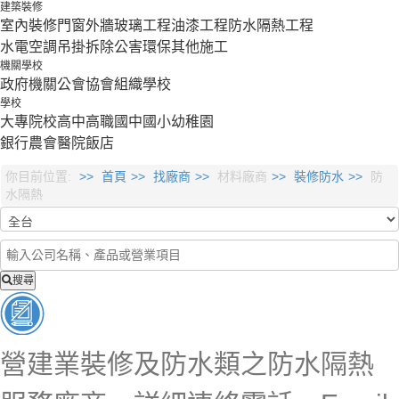
建築裝修
室內裝修
門窗外牆
玻璃工程
油漆工程
防水隔熱工程
水電空調
吊掛拆除
公害環保
其他施工
機關學校
政府機關
公會協會組織
學校
學校
大專院校
高中
高職
國中
國小
幼稚園
銀行
農會
醫院
飯店
你目前位置:
首頁
找廠商
材料廠商
裝修防水
防
水隔熱
搜尋
營建業裝修及防水類之防水隔熱