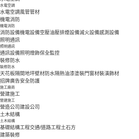
水電空調
水電空調
風管
管材
機電消防
機電消防
消防設備
機電設備
空壓油壓
排煙設備
滅火設備
感測設備
照明通訊
照明通訊
通訊設備
照明燈飾
保全監控
裝修防水
裝修防水
天花板隔間
地坪壁材
防水隔熱
油漆塗裝
門窗材
裝潢飾材
招牌廣告
安全防護
施工廠商
營建施工
營建施工
營造公司
建設公司
土木結構
土木結構
基礎結構工程
交通/道路工程
土石方
建築裝修