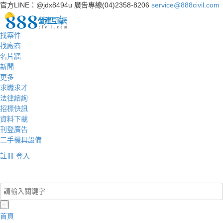
官方LINE：@jdx8494u
廣告專線(04)2358-8206
service@888civil.com
找案件
找廠商
名片牆
新聞
更多
求職求才
法律諮詢
招標快訊
資料下載
刊登廣告
二手機具設備
註冊
登入
登入/註冊
首頁