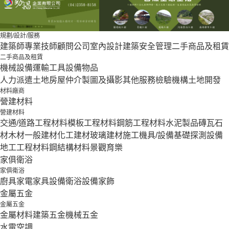
規劃/設計/服務
建築師
專業技師
顧問公司
室內設計
建築安全管理
二手商品及租賃
二手商品及租賃
機械設備
運輸工具設備
物品
人力派遣
土地房屋仲介
製圖及攝影
其他服務
檢驗機構
土地開發
材料廠商
營建材料
營建材料
交通/道路工程材料
模板工程材料
鋼筋工程材料
水泥製品
磚瓦石
材
木材
一般建材
化工建材
玻璃建材
施工機具/設備
基礎探測設備
地工工程材料
鋼結構材料
景觀育樂
家俱衛浴
家俱衛浴
廚具家電
家具設備
衛浴設備
家飾
金屬五金
金屬五金
金屬材料
建築五金
機械五金
水電空調