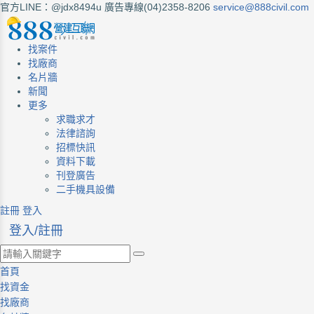
官方LINE：@jdx8494u
廣告專線(04)2358-8206
service@888civil.com
找案件
找廠商
名片牆
新聞
更多
求職求才
法律諮詢
招標快訊
資料下載
刊登廣告
二手機具設備
註冊
登入
登入/註冊
首頁
找資金
找廠商