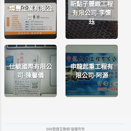
新點子麗緻工程
燦豐企業有限公
有限公司-李懷
司
珏
仕毓國際有限公
申龍起重工程有
司-陳馨儀
限公司-阿源
888營建互聯網 版權所有