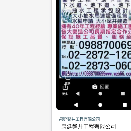
泉延鑿井工程有限公司