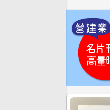
名片牆
新聞