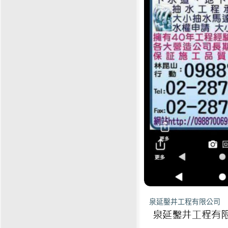
泉延鑿井工程有限公司