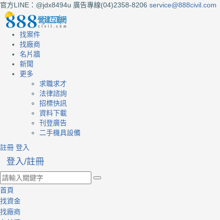
官方LINE：@jdx8494u
廣告專線(04)2358-8206
service@888civil.com
找案件
找廠商
名片牆
新聞
更多
求職求才
法律諮詢
招標快訊
資料下載
刊登廣告
二手機具設備
註冊
登入
登入/註冊
首頁
找資金
找廠商