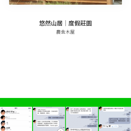
悠然山居｜度假莊園
農舍木屋
2019自地自建費用
、
自地自建成本與規劃重點
、
自地
自建設計與專業規劃團隊
、
自地自建注意事項
、
自地自
建 ptt 經驗談分享
、
自地自建流程與工程細節安排
、
自
地自建建築師，專業規劃經驗降低建造費用
、自地自建
台南 建築師 營造
、自地自建 預算 如何規劃？
、自地
自建 案例