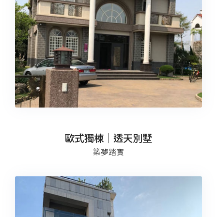
歐式獨棟｜透天別墅
築夢踏實