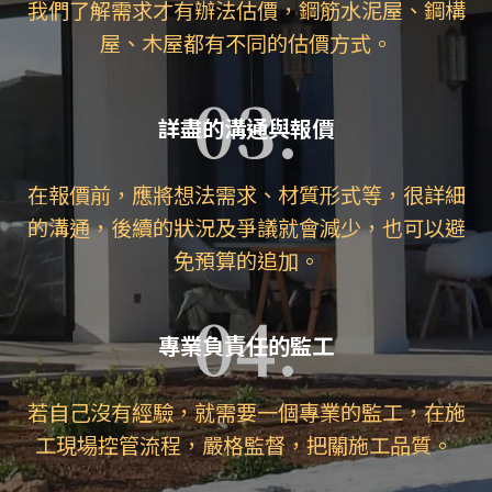
我們了解需求才有辦法估價，鋼筋水泥屋、鋼構
屋、木屋都有不同的估價方式。
03.
詳盡的溝通與報價
在報價前，應將想法需求、材質形式等，很詳細
的溝通，後續的狀況及爭議就會減少，也可以避
免預算的追加。
04.
專業負責任的監工
若自己沒有經驗，就需要一個專業的監工，在施
工現場控管流程，嚴格監督，把關施工品質。