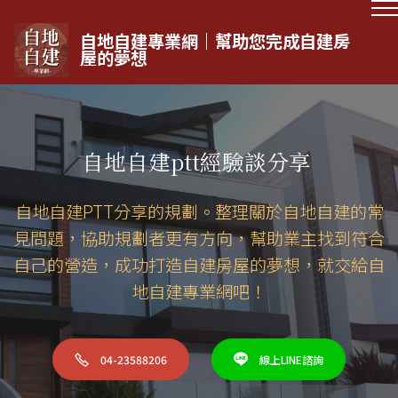
自地自建專業網｜幫助您完成自建房
屋的夢想
自地自建ptt經驗談分享
自地自建PTT分享的規劃。整理關於自地自建的常
見問題，協助規劃者更有方向，幫助業主找到符合
自己的營造，成功打造自建房屋的夢想，就交給自
地自建專業網吧！
04-23588206
線上LINE諮詢