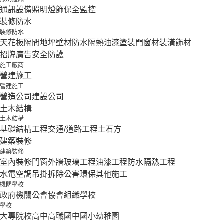
通訊設備
照明燈飾
保全監控
裝修防水
裝修防水
天花板隔間
地坪壁材
防水隔熱
油漆塗裝
門窗材
裝潢飾材
招牌廣告
安全防護
施工廠商
營建施工
營建施工
營造公司
建設公司
土木結構
土木結構
基礎結構工程
交通/道路工程
土石方
建築裝修
建築裝修
室內裝修
門窗外牆
玻璃工程
油漆工程
防水隔熱工程
水電空調
吊掛拆除
公害環保
其他施工
機關學校
政府機關
公會協會組織
學校
學校
大專院校
高中
高職
國中
國小
幼稚園