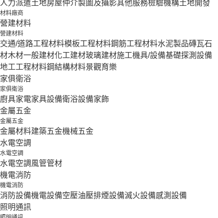
人力派遣
土地房屋仲介
製圖及攝影
其他服務
檢驗機構
土地開發
材料廠商
營建材料
營建材料
交通/道路工程材料
模板工程材料
鋼筋工程材料
水泥製品
磚瓦石
材
木材
一般建材
化工建材
玻璃建材
施工機具/設備
基礎探測設備
地工工程材料
鋼結構材料
景觀育樂
家俱衛浴
家俱衛浴
廚具家電
家具設備
衛浴設備
家飾
金屬五金
金屬五金
金屬材料
建築五金
機械五金
水電空調
水電空調
水電空調
風管
管材
機電消防
機電消防
消防設備
機電設備
空壓油壓
排煙設備
滅火設備
感測設備
照明通訊
照明通訊