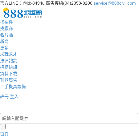
官方LINE：@jdx8494u
廣告專線(04)2358-8206
service@888civil.com
找案件
找廠商
名片牆
新聞
更多
求職求才
法律諮詢
招標快訊
資料下載
刊登廣告
二手機具設備
註冊
登入
登入/註冊
首頁