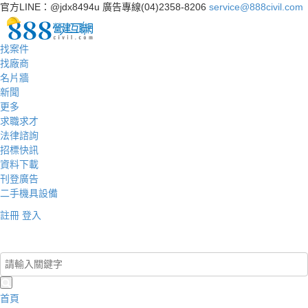
官方LINE：@jdx8494u
廣告專線(04)2358-8206
service@888civil.com
找案件
找廠商
名片牆
新聞
更多
求職求才
法律諮詢
招標快訊
資料下載
刊登廣告
二手機具設備
註冊
登入
登入/註冊
首頁