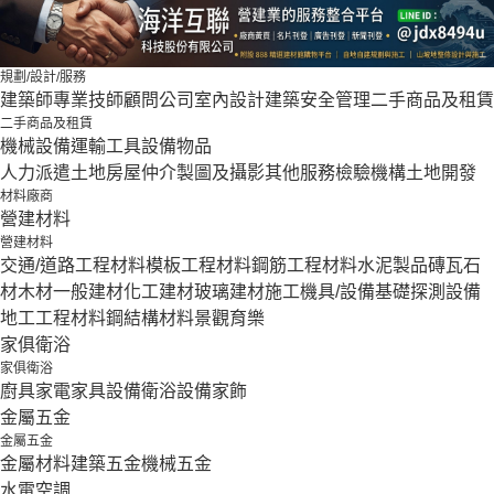
規劃/設計/服務
建築師
專業技師
顧問公司
室內設計
建築安全管理
二手商品及租賃
二手商品及租賃
機械設備
運輸工具設備
物品
人力派遣
土地房屋仲介
製圖及攝影
其他服務
檢驗機構
土地開發
材料廠商
營建材料
營建材料
交通/道路工程材料
模板工程材料
鋼筋工程材料
水泥製品
磚瓦石
材
木材
一般建材
化工建材
玻璃建材
施工機具/設備
基礎探測設備
地工工程材料
鋼結構材料
景觀育樂
家俱衛浴
家俱衛浴
廚具家電
家具設備
衛浴設備
家飾
金屬五金
金屬五金
金屬材料
建築五金
機械五金
水電空調