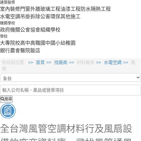
建築裝修
室內裝修
門窗外牆
玻璃工程
油漆工程
防水隔熱工程
水電空調
吊掛拆除
公害環保
其他施工
機關學校
政府機關
公會協會組織
學校
學校
大專院校
高中
高職
國中
國小
幼稚園
銀行
農會
醫院
飯店
你目前位置:
首頁
找廠商
材料廠商
水電空調
風
管
搜尋
全台灣風管空調材料行及風扇設