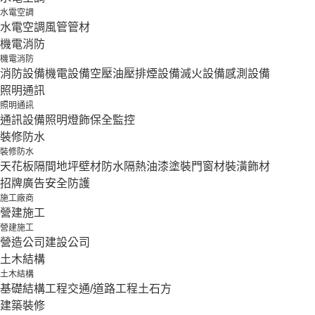
水電空調
水電空調
風管
管材
機電消防
機電消防
消防設備
機電設備
空壓油壓
排煙設備
滅火設備
感測設備
照明通訊
照明通訊
通訊設備
照明燈飾
保全監控
裝修防水
裝修防水
天花板隔間
地坪壁材
防水隔熱
油漆塗裝
門窗材
裝潢飾材
招牌廣告
安全防護
施工廠商
營建施工
營建施工
營造公司
建設公司
土木結構
土木結構
基礎結構工程
交通/道路工程
土石方
建築裝修