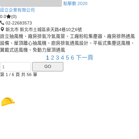
點擊數:
2020
詮立企業有限公司
0.0
(0)
02-22683573
新北市 新北市土城區承天路4巷10之6號
詮立抽風機、廠房排氣冷氣風管、工廠粉粒集塵器、廠房排熱通風
設備、屋頂離心抽風機、廚房排氣通風設計、平板式集塵送風機、
翼截式送風機、免動力屋頂通風
1
2
3
4
5
6
下一頁
第 1 / 6 頁 共 56 筆