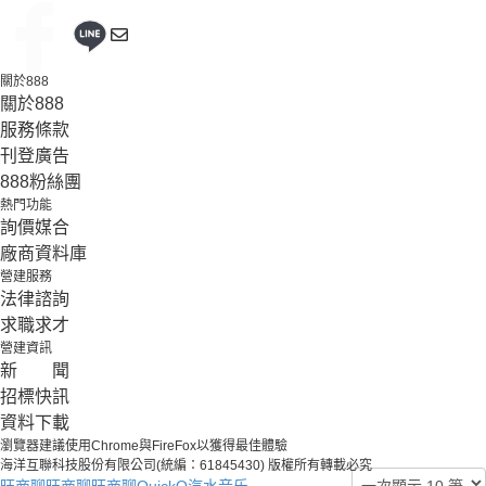
關於888
關於888
服務條款
刊登廣告
888粉絲團
熱門功能
詢價媒合
廠商資料庫
營建服務
法律諮詢
求職求才
營建資訊
新 聞
招標快訊
資料下載
瀏覽器建議使用Chrome與FireFox以獲得最佳體驗
海洋互聯科技股份有限公司(統編：61845430) 版權所有轉載必究
旺商聊
旺商聊
旺商聊
QuickQ
汽水音乐