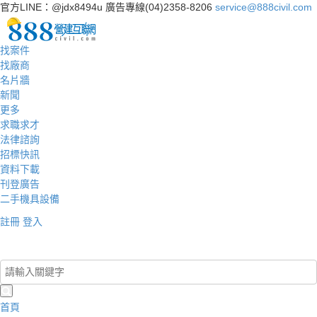
官方LINE：@jdx8494u
廣告專線(04)2358-8206
service@888civil.com
找案件
找廠商
名片牆
新聞
更多
求職求才
法律諮詢
招標快訊
資料下載
刊登廣告
二手機具設備
註冊
登入
登入/註冊
首頁