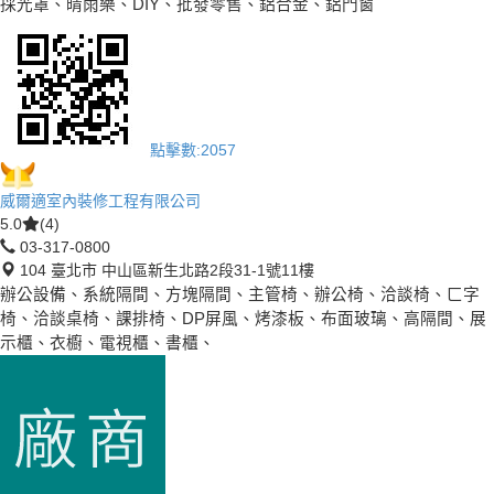
採光罩、晴雨樂、DIY、批發零售、鋁合金、鋁門窗
點擊數:
2057
威爾適室內裝修工程有限公司
5.0
(4)
03-317-0800
104 臺北市 中山區新生北路2段31-1號11樓
辦公設備、系統隔間、方塊隔間、主管椅、辦公椅、洽談椅、ㄈ字
椅、洽談桌椅、課排椅、DP屏風、烤漆板、布面玻璃、高隔間、展
示櫃、衣櫥、電視櫃、書櫃、