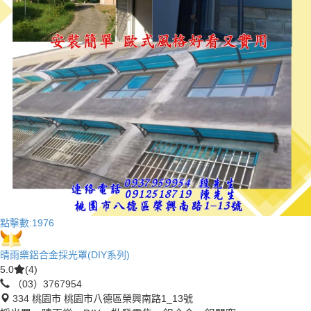
點擊數:
1976
晴雨樂鋁合金採光罩(DIY系列)
5.0
(4)
（03）3767954
334 桃園市 桃園市八德區榮興南路1_13號