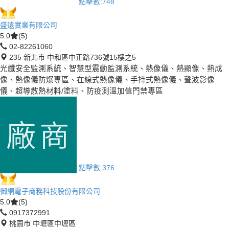
點擊數:
748
盛遠實業有限公司
5.0
(5)
02-82261060
235 新北市 中和區中正路736號15樓之5
光纖安全監測系統、智慧型震動監測系統、熱像儀、熱顯像、熱成
像、熱像儀防爆專區、在線式熱像儀、手持式熱像儀、聲波影像
儀、超導散熱材料/塗料、防疫測溫加值門禁專區
點擊數:
376
御網電子商務科技股份有限公司
5.0
(5)
0917372991
桃園市 中壢區中壢區