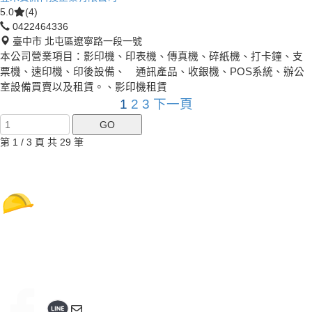
5.0
(4)
0422464336
臺中市 北屯區遼寧路一段一號
本公司營業項目：影印機、印表機、傳真機、碎紙機、打卡鐘、支
票機、速印機、印後設備、 通訊產品、收銀機、POS系統、辦公
室設備買賣以及租賃。、影印機租賃
1
2
3
下一頁
第 1 / 3 頁 共 29 筆