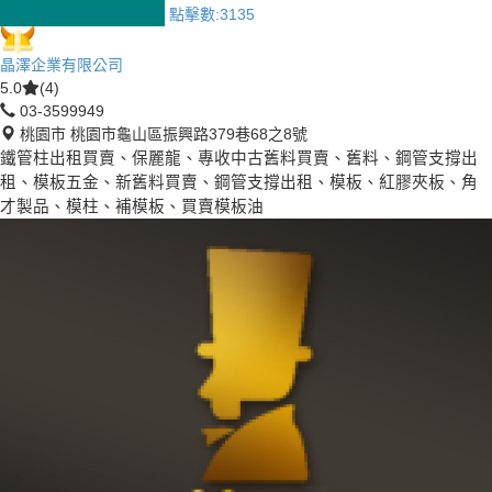
點擊數:
3135
晶澤企業有限公司
5.0
(4)
03-3599949
桃園市 桃園市龜山區振興路379巷68之8號
鐵管柱出租買賣、保麗龍、專收中古舊料買賣、舊料、鋼管支撐出
租、模板五金、新舊料買賣、鋼管支撐出租、模板、紅膠夾板、角
才製品、模柱、補模板、買賣模板油