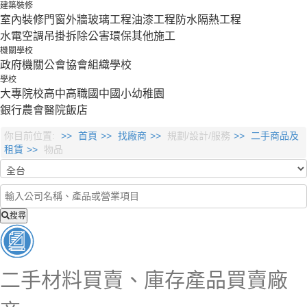
建築裝修
室內裝修
門窗外牆
玻璃工程
油漆工程
防水隔熱工程
水電空調
吊掛拆除
公害環保
其他施工
機關學校
政府機關
公會協會組織
學校
學校
大專院校
高中
高職
國中
國小
幼稚園
銀行
農會
醫院
飯店
你目前位置:
首頁
找廠商
規劃/設計/服務
二手商品及
租賃
物品
搜尋
二手材料買賣、庫存產品買賣廠