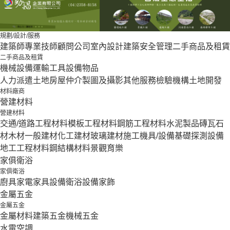
規劃/設計/服務
建築師
專業技師
顧問公司
室內設計
建築安全管理
二手商品及租賃
二手商品及租賃
機械設備
運輸工具設備
物品
人力派遣
土地房屋仲介
製圖及攝影
其他服務
檢驗機構
土地開發
材料廠商
營建材料
營建材料
交通/道路工程材料
模板工程材料
鋼筋工程材料
水泥製品
磚瓦石
材
木材
一般建材
化工建材
玻璃建材
施工機具/設備
基礎探測設備
地工工程材料
鋼結構材料
景觀育樂
家俱衛浴
家俱衛浴
廚具家電
家具設備
衛浴設備
家飾
金屬五金
金屬五金
金屬材料
建築五金
機械五金
水電空調