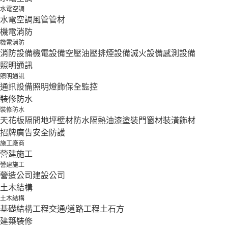
水電空調
水電空調
風管
管材
機電消防
機電消防
消防設備
機電設備
空壓油壓
排煙設備
滅火設備
感測設備
照明通訊
照明通訊
通訊設備
照明燈飾
保全監控
裝修防水
裝修防水
天花板隔間
地坪壁材
防水隔熱
油漆塗裝
門窗材
裝潢飾材
招牌廣告
安全防護
施工廠商
營建施工
營建施工
營造公司
建設公司
土木結構
土木結構
基礎結構工程
交通/道路工程
土石方
建築裝修