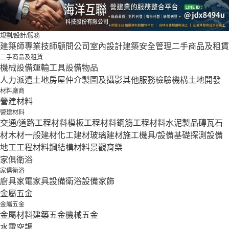
規劃/設計/服務
建築師
專業技師
顧問公司
室內設計
建築安全管理
二手商品及租賃
二手商品及租賃
機械設備
運輸工具設備
物品
人力派遣
土地房屋仲介
製圖及攝影
其他服務
檢驗機構
土地開發
材料廠商
營建材料
營建材料
交通/道路工程材料
模板工程材料
鋼筋工程材料
水泥製品
磚瓦石
材
木材
一般建材
化工建材
玻璃建材
施工機具/設備
基礎探測設備
地工工程材料
鋼結構材料
景觀育樂
家俱衛浴
家俱衛浴
廚具家電
家具設備
衛浴設備
家飾
金屬五金
金屬五金
金屬材料
建築五金
機械五金
水電空調