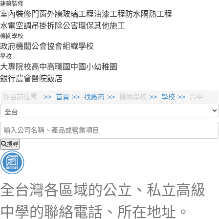
建築裝修
室內裝修
門窗外牆
玻璃工程
油漆工程
防水隔熱工程
水電空調
吊掛拆除
公害環保
其他施工
機關學校
政府機關
公會協會組織
學校
學校
大專院校
高中
高職
國中
國小
幼稚園
銀行
農會
醫院
飯店
你目前位置:
首頁
找廠商
機關學校
學校
高中
搜尋
全台灣各區域的公立、私立高級
中學的聯絡電話、所在地址。