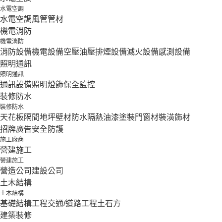
水電空調
水電空調
風管
管材
機電消防
機電消防
消防設備
機電設備
空壓油壓
排煙設備
滅火設備
感測設備
照明通訊
照明通訊
通訊設備
照明燈飾
保全監控
裝修防水
裝修防水
天花板隔間
地坪壁材
防水隔熱
油漆塗裝
門窗材
裝潢飾材
招牌廣告
安全防護
施工廠商
營建施工
營建施工
營造公司
建設公司
土木結構
土木結構
基礎結構工程
交通/道路工程
土石方
建築裝修