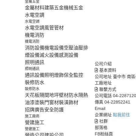
金屬五金
金屬材料
建築五金
機械五金
水電空調
水電空調
水電空調
風管
管材
機電消防
機電消防
消防設備
機電設備
空壓油壓
排
煙設備
滅火設備
感測設備
照明通訊
公司介紹
照明通訊
基本資料
通訊設備
照明燈飾
保全監控
公司地址
臺中市 南區
裝修防水
工廠地址
裝修防水
聯繫方式
天花板隔間
地坪壁材
防水隔熱
公司電話
04-228712
傳真
04-22852241
油漆塗裝
門窗材
裝潢飾材
Email
招牌廣告
安全防護
企業網址
點我前往
施工廠商
社群
營建施工
部落格
營建施工
FB粉絲頁
營造公司
建設公司