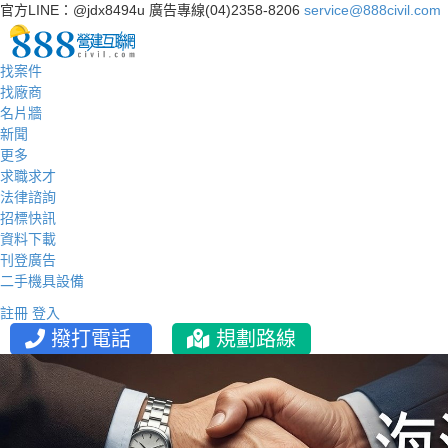
官方LINE：@jdx8494u
廣告專線(04)2358-8206
service@888civil.com
找案件
找廠商
名片牆
新聞
更多
求職求才
法律諮詢
招標快訊
資料下載
刊登廣告
二手機具設備
註冊
登入
撥打電話
規劃路線