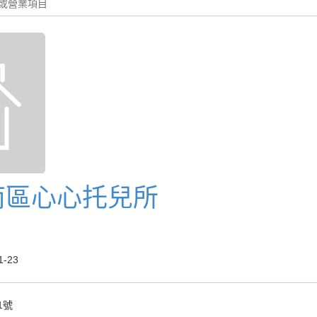
南區心心托兒所
-23
1號