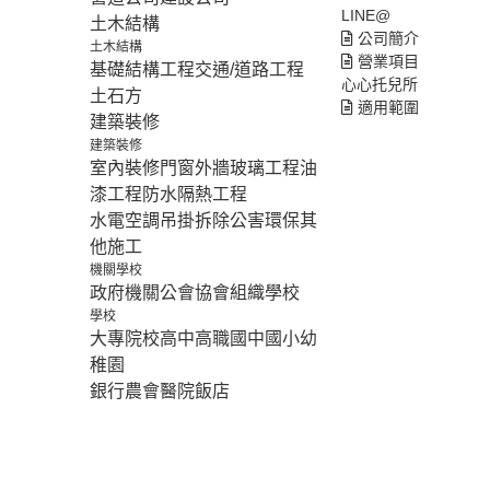
LINE@
土木結構
公司簡介
土木結構
營業項目
基礎結構工程
交通/道路工程
心心托兒所
土石方
適用範圍
建築裝修
建築裝修
室內裝修
門窗外牆
玻璃工程
油
漆工程
防水隔熱工程
水電空調
吊掛拆除
公害環保
其
他施工
機關學校
政府機關
公會協會組織
學校
學校
大專院校
高中
高職
國中
國小
幼
稚園
銀行
農會
醫院
飯店