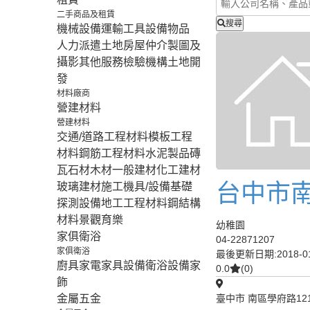
二手商品及租賃
搜尋
機械設備
運輸工具設備
物品
人力派遣
土地房屋仲介
製圖及
攝影
其他服務
檢驗機構
土地開
發
材料廠商
營建材料
營建材料
交通/道路工程材料
模板工程
材料
鋼筋工程材料
水泥製品
磚
瓦石材
木材
一般建材
化工建材
台中市
玻璃建材
施工機具/設備
基礎
探測設備
地工工程材料
鋼結構
材料
景觀育樂
幼稚園
家俱衛浴
04-22871207
家俱衛浴
最後更新日期:2018-01
廚具家電
家具設備
衛浴設備
家
0.0
(0)
飾
金屬五金
臺中市 南區學府路12