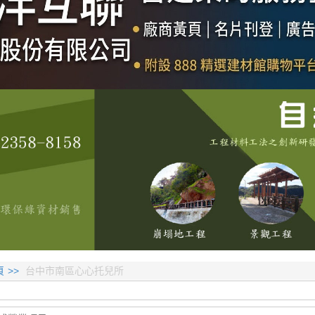
頁
台中市南區心心托兒所