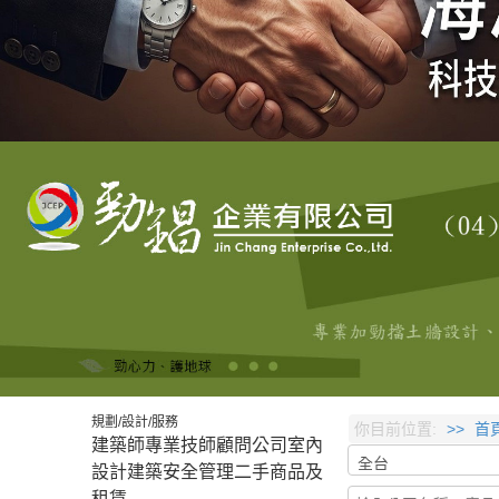
規劃/設計/服務
你目前位置:
首
建築師
專業技師
顧問公司
室內
設計
建築安全管理
二手商品及
租賃