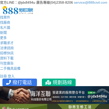
官方LINE：@jdx8494u
廣告專線(04)2358-8206
service@888civil.com
找案件
找廠商
名片牆
新聞
更多
求職求才
法律諮詢
招標快訊
資料下載
刊登廣告
二手機具設備
註冊
登入
撥打電話
規劃路線