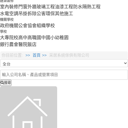
建築裝修
室內裝修
門窗外牆
玻璃工程
油漆工程
防水隔熱工程
水電空調
吊掛拆除
公害環保
其他施工
機關學校
政府機關
公會協會組織
學校
學校
大專院校
高中
高職
國中
國小
幼稚園
銀行
農會
醫院
飯店
你目前位置:
首頁
采居系統傢俱有限公司
搜尋