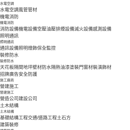
水電空調
水電空調
風管
管材
機電消防
機電消防
消防設備
機電設備
空壓油壓
排煙設備
滅火設備
感測設備
照明通訊
照明通訊
通訊設備
照明燈飾
保全監控
裝修防水
裝修防水
天花板隔間
地坪壁材
防水隔熱
油漆塗裝
門窗材
裝潢飾材
招牌廣告
安全防護
施工廠商
營建施工
營建施工
營造公司
建設公司
土木結構
土木結構
基礎結構工程
交通/道路工程
土石方
建築裝修