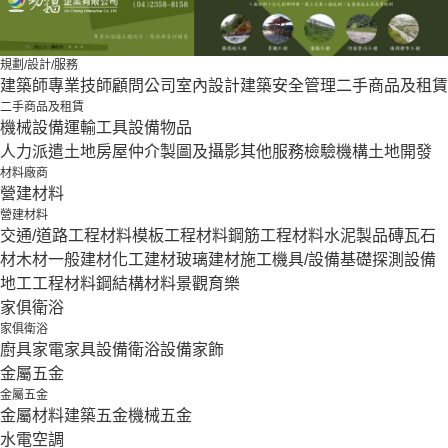
規劃/設計/服務
建築師
專業技師
顧問公司
室內設計
建築安全管理
二手商品及租賃
二手商品及租賃
機械設備
運輸工具設備
物品
人力派遣
土地房屋仲介
製圖及攝影
其他服務
檢驗機構
土地開發
材料廠商
營建材料
營建材料
交通/道路工程材料
模板工程材料
鋼筋工程材料
水泥製品
磚瓦石
材
木材
一般建材
化工建材
玻璃建材
施工機具/設備
基礎探測設備
地工工程材料
鋼結構材料
景觀育樂
家俱衛浴
家俱衛浴
廚具家電
家具設備
衛浴設備
家飾
金屬五金
金屬五金
金屬材料
建築五金
機械五金
水電空調