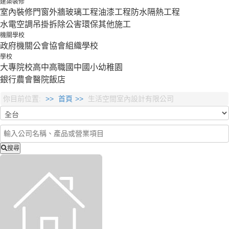
建築裝修
室內裝修
門窗外牆
玻璃工程
油漆工程
防水隔熱工程
水電空調
吊掛拆除
公害環保
其他施工
機關學校
政府機關
公會協會組織
學校
學校
大專院校
高中
高職
國中
國小
幼稚園
銀行
農會
醫院
飯店
你目前位置:
首頁
生活空間室內設計有限公司
搜尋