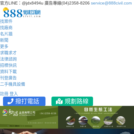
官方LINE：@jdx8494u
廣告專線(04)2358-8206
service@888civil.com
找案件
找廠商
名片牆
新聞
更多
求職求才
法律諮詢
招標快訊
資料下載
刊登廣告
二手機具設備
註冊
登入
撥打電話
規劃路線