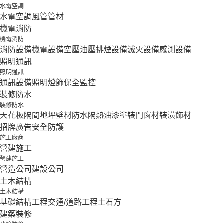
水電空調
水電空調
風管
管材
機電消防
機電消防
消防設備
機電設備
空壓油壓
排煙設備
滅火設備
感測設備
照明通訊
照明通訊
通訊設備
照明燈飾
保全監控
裝修防水
裝修防水
天花板隔間
地坪壁材
防水隔熱
油漆塗裝
門窗材
裝潢飾材
招牌廣告
安全防護
施工廠商
營建施工
營建施工
營造公司
建設公司
土木結構
土木結構
基礎結構工程
交通/道路工程
土石方
建築裝修