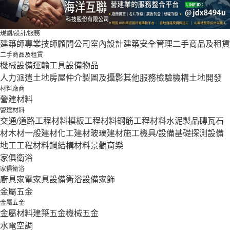
規劃/設計/服務
建築師
專業技師
顧問公司
室內設計
建築安全管理
二手商品及租賃
二手商品及租賃
機械設備
運輸工具設備
物品
人力派遣
土地房屋仲介
製圖及攝影
其他服務
檢驗機構
土地開發
材料廠商
營建材料
營建材料
交通/道路工程材料
模板工程材料
鋼筋工程材料
水泥製品
磚瓦石
材
木材
一般建材
化工建材
玻璃建材
施工機具/設備
基礎探測設備
地工工程材料
鋼結構材料
景觀育樂
家俱衛浴
家俱衛浴
廚具家電
家具設備
衛浴設備
家飾
金屬五金
金屬五金
金屬材料
建築五金
機械五金
水電空調