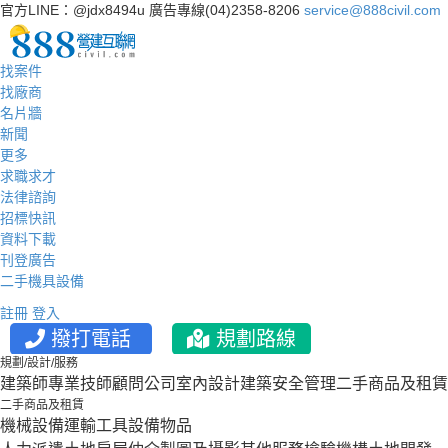
官方LINE：@jdx8494u
廣告專線(04)2358-8206
service@888civil.com
找案件
找廠商
名片牆
新聞
更多
求職求才
法律諮詢
招標快訊
資料下載
刊登廣告
二手機具設備
註冊
登入
撥打電話
規劃路線
規劃/設計/服務
建築師
專業技師
顧問公司
室內設計
建築安全管理
二手商品及租賃
二手商品及租賃
機械設備
運輸工具設備
物品