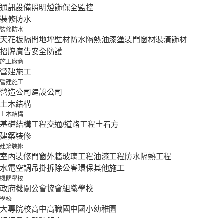
通訊設備
照明燈飾
保全監控
裝修防水
裝修防水
天花板隔間
地坪壁材
防水隔熱
油漆塗裝
門窗材
裝潢飾材
招牌廣告
安全防護
施工廠商
營建施工
營建施工
營造公司
建設公司
土木結構
土木結構
基礎結構工程
交通/道路工程
土石方
建築裝修
建築裝修
室內裝修
門窗外牆
玻璃工程
油漆工程
防水隔熱工程
水電空調
吊掛拆除
公害環保
其他施工
機關學校
政府機關
公會協會組織
學校
學校
大專院校
高中
高職
國中
國小
幼稚園