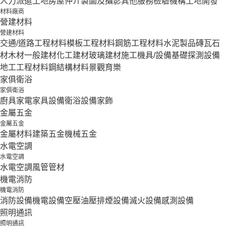
人力派遣
土地房屋仲介
製圖及攝影
其他服務
檢驗機構
土地開發
材料廠商
營建材料
營建材料
交通/道路工程材料
模板工程材料
鋼筋工程材料
水泥製品
磚瓦石
材
木材
一般建材
化工建材
玻璃建材
施工機具/設備
基礎探測設備
地工工程材料
鋼結構材料
景觀育樂
家俱衛浴
家俱衛浴
廚具家電
家具設備
衛浴設備
家飾
金屬五金
金屬五金
金屬材料
建築五金
機械五金
水電空調
水電空調
水電空調
風管
管材
機電消防
機電消防
消防設備
機電設備
空壓油壓
排煙設備
滅火設備
感測設備
照明通訊
照明通訊