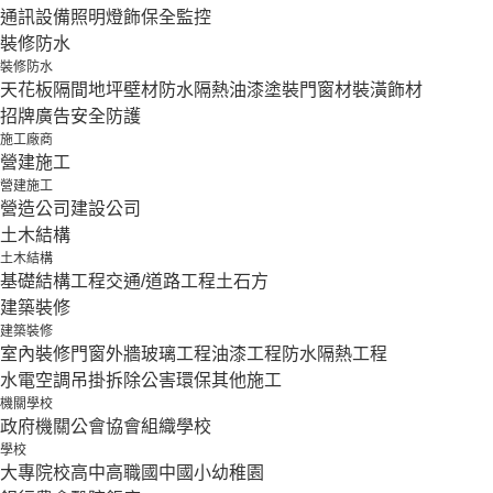
通訊設備
照明燈飾
保全監控
裝修防水
裝修防水
天花板隔間
地坪壁材
防水隔熱
油漆塗裝
門窗材
裝潢飾材
招牌廣告
安全防護
施工廠商
營建施工
營建施工
營造公司
建設公司
土木結構
土木結構
基礎結構工程
交通/道路工程
土石方
建築裝修
建築裝修
室內裝修
門窗外牆
玻璃工程
油漆工程
防水隔熱工程
水電空調
吊掛拆除
公害環保
其他施工
機關學校
政府機關
公會協會組織
學校
學校
大專院校
高中
高職
國中
國小
幼稚園