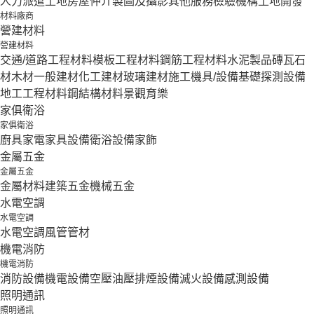
人力派遣
土地房屋仲介
製圖及攝影
其他服務
檢驗機構
土地開發
材料廠商
營建材料
營建材料
交通/道路工程材料
模板工程材料
鋼筋工程材料
水泥製品
磚瓦石
材
木材
一般建材
化工建材
玻璃建材
施工機具/設備
基礎探測設備
地工工程材料
鋼結構材料
景觀育樂
家俱衛浴
家俱衛浴
廚具家電
家具設備
衛浴設備
家飾
金屬五金
金屬五金
金屬材料
建築五金
機械五金
水電空調
水電空調
水電空調
風管
管材
機電消防
機電消防
消防設備
機電設備
空壓油壓
排煙設備
滅火設備
感測設備
照明通訊
照明通訊