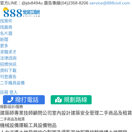
官方LINE：@jdx8494u
廣告專線(04)2358-8206
service@888civil.com
找案件
找廠商
名片牆
新聞
更多
求職求才
法律諮詢
招標快訊
資料下載
刊登廣告
二手機具設備
註冊
登入
撥打電話
規劃路線
規劃/設計/服務
建築師
專業技師
顧問公司
室內設計
建築安全管理
二手商品及租賃
二手商品及租賃
機械設備
運輸工具設備
物品