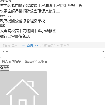
建築裝修
室內裝修
門窗外牆
玻璃工程
油漆工程
防水隔熱工程
水電空調
吊掛拆除
公害環保
其他施工
機關學校
政府機關
公會協會組織
學校
學校
大專院校
高中
高職
國中
國小
幼稚園
銀行
農會
醫院
飯店
你目前位置:
首頁
賴建名建築師事務所
搜尋