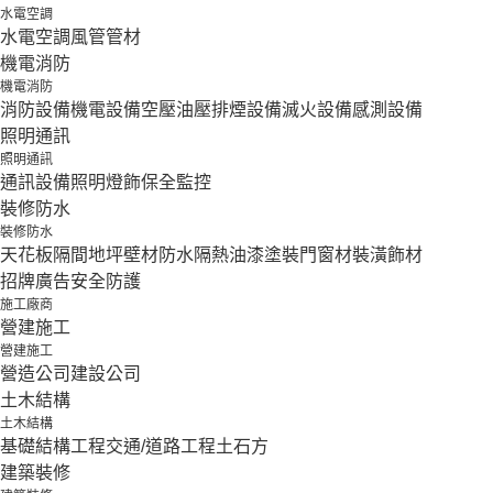
水電空調
水電空調
風管
管材
機電消防
機電消防
消防設備
機電設備
空壓油壓
排煙設備
滅火設備
感測設備
照明通訊
照明通訊
通訊設備
照明燈飾
保全監控
裝修防水
裝修防水
天花板隔間
地坪壁材
防水隔熱
油漆塗裝
門窗材
裝潢飾材
招牌廣告
安全防護
施工廠商
營建施工
營建施工
營造公司
建設公司
土木結構
土木結構
基礎結構工程
交通/道路工程
土石方
建築裝修