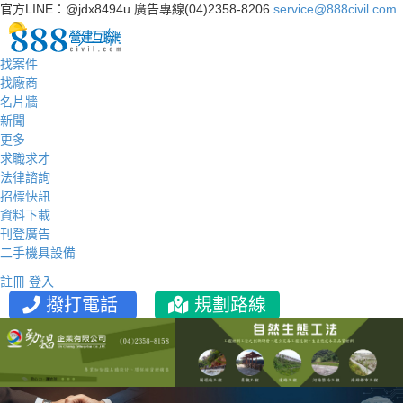
官方LINE：@jdx8494u
廣告專線(04)2358-8206
service@888civil.com
找案件
找廠商
名片牆
新聞
更多
求職求才
法律諮詢
招標快訊
資料下載
刊登廣告
二手機具設備
註冊
登入
撥打電話
規劃路線