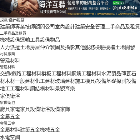
規劃/設計/服務
建築師
專業技師
顧問公司
室內設計
建築安全管理
二手商品及租賃
二手商品及租賃
機械設備
運輸工具設備
物品
人力派遣
土地房屋仲介
製圖及攝影
其他服務
檢驗機構
土地開發
材料廠商
營建材料
營建材料
交通/道路工程材料
模板工程材料
鋼筋工程材料
水泥製品
磚瓦石
材
木材
一般建材
化工建材
玻璃建材
施工機具/設備
基礎探測設備
地工工程材料
鋼結構材料
景觀育樂
家俱衛浴
家俱衛浴
廚具家電
家具設備
衛浴設備
家飾
金屬五金
金屬五金
金屬材料
建築五金
機械五金
水電空調