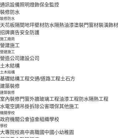
通訊設備
照明燈飾
保全監控
裝修防水
裝修防水
天花板隔間
地坪壁材
防水隔熱
油漆塗裝
門窗材
裝潢飾材
招牌廣告
安全防護
施工廠商
營建施工
營建施工
營造公司
建設公司
土木結構
土木結構
基礎結構工程
交通/道路工程
土石方
建築裝修
建築裝修
室內裝修
門窗外牆
玻璃工程
油漆工程
防水隔熱工程
水電空調
吊掛拆除
公害環保
其他施工
機關學校
政府機關
公會協會組織
學校
學校
大專院校
高中
高職
國中
國小
幼稚園