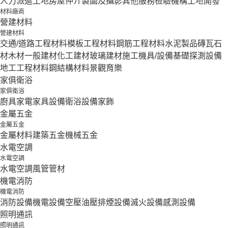
人力派遣
土地房屋仲介
製圖及攝影
其他服務
檢驗機構
土地開發
材料廠商
營建材料
營建材料
交通/道路工程材料
模板工程材料
鋼筋工程材料
水泥製品
磚瓦石
材
木材
一般建材
化工建材
玻璃建材
施工機具/設備
基礎探測設備
地工工程材料
鋼結構材料
景觀育樂
家俱衛浴
家俱衛浴
廚具家電
家具設備
衛浴設備
家飾
金屬五金
金屬五金
金屬材料
建築五金
機械五金
水電空調
水電空調
水電空調
風管
管材
機電消防
機電消防
消防設備
機電設備
空壓油壓
排煙設備
滅火設備
感測設備
照明通訊
照明通訊