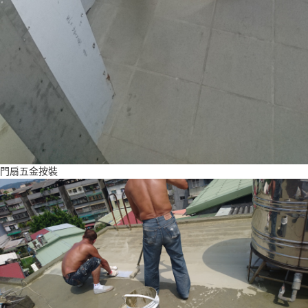
門扇五金按裝