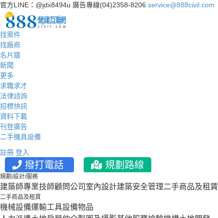
官方LINE：@jdx8494u
廣告專線(04)2358-8206
service@888civil.com
找案件
找廠商
名片牆
新聞
更多
求職求才
法律諮詢
招標快訊
資料下載
刊登廣告
二手機具設備
註冊
登入
撥打電話
規劃路線
規劃/設計/服務
建築師
專業技師
顧問公司
室內設計
建築安全管理
二手商品及租賃
二手商品及租賃
機械設備
運輸工具設備
物品