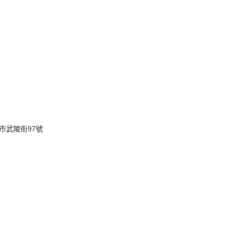
市武陵街97號
8