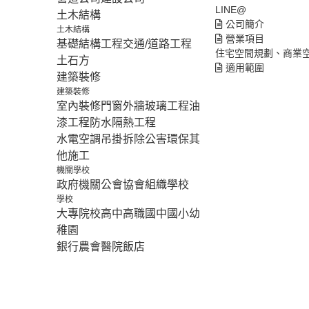
LINE@
土木結構
公司簡介
土木結構
營業項目
基礎結構工程
交通/道路工程
住宅空間規劃、商業
土石方
適用範圍
建築裝修
建築裝修
室內裝修
門窗外牆
玻璃工程
油
漆工程
防水隔熱工程
水電空調
吊掛拆除
公害環保
其
他施工
機關學校
政府機關
公會協會組織
學校
學校
大專院校
高中
高職
國中
國小
幼
稚園
銀行
農會
醫院
飯店