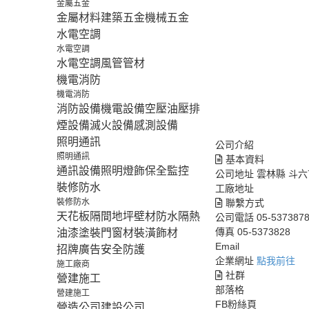
金屬五金
金屬材料
建築五金
機械五金
水電空調
水電空調
水電空調
風管
管材
機電消防
機電消防
消防設備
機電設備
空壓油壓
排
煙設備
滅火設備
感測設備
照明通訊
公司介紹
照明通訊
基本資料
通訊設備
照明燈飾
保全監控
公司地址
雲林縣 斗六
裝修防水
工廠地址
裝修防水
聯繫方式
天花板隔間
地坪壁材
防水隔熱
公司電話
05-537387
傳真
05-5373828
油漆塗裝
門窗材
裝潢飾材
Email
招牌廣告
安全防護
企業網址
點我前往
施工廠商
社群
營建施工
部落格
營建施工
FB粉絲頁
營造公司
建設公司