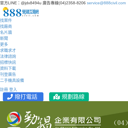
官方LINE：@jdx8494u
廣告專線(04)2358-8206
service@888civil.com
找案件
找廠商
名片牆
新聞
更多
求職求才
法律諮詢
招標快訊
資料下載
刊登廣告
二手機具設備
註冊
登入
撥打電話
規劃路線