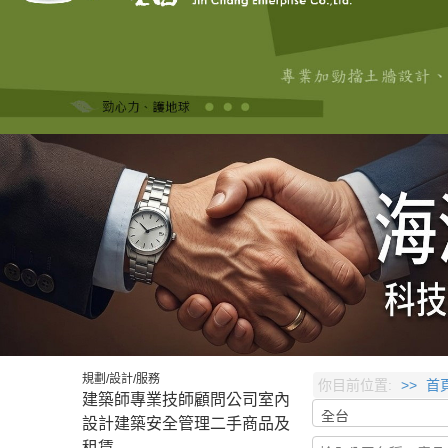
規劃/設計/服務
你目前位置:
首
建築師
專業技師
顧問公司
室內
設計
建築安全管理
二手商品及
租賃