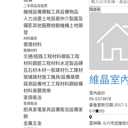
二手商品及租賃
搜尋
機械設備
運輸工具設備
物品
人力派遣
土地房屋仲介
製圖及
攝影
其他服務
檢驗機構
土地開
發
材料廠商
營建材料
營建材料
交通/道路工程材料
模板工程
材料
鋼筋工程材料
水泥製品
磚
瓦石材
木材
一般建材
化工建材
維晶室
玻璃建材
施工機具/設備
基礎
探測設備
地工工程材料
鋼結構
材料
景觀育樂
室內設計
家俱衛浴
05-5373878
家俱衛浴
最後更新日期:2017-11
廚具家電
家具設備
衛浴設備
家
0.0
(0)
飾
金屬五金
雲林縣 斗六市武陵街9