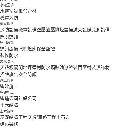
水電空調
水電空調
風管
管材
機電消防
機電消防
消防設備
機電設備
空壓油壓
排煙設備
滅火設備
感測設備
照明通訊
照明通訊
通訊設備
照明燈飾
保全監控
裝修防水
裝修防水
天花板隔間
地坪壁材
防水隔熱
油漆塗裝
門窗材
裝潢飾材
招牌廣告
安全防護
施工廠商
營建施工
營建施工
營造公司
建設公司
土木結構
土木結構
基礎結構工程
交通/道路工程
土石方
建築裝修