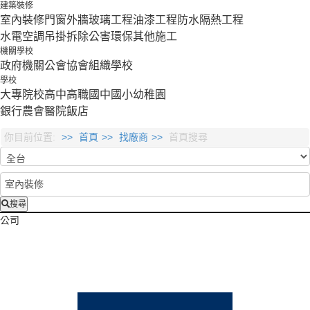
建築裝修
室內裝修
門窗外牆
玻璃工程
油漆工程
防水隔熱工程
水電空調
吊掛拆除
公害環保
其他施工
機關學校
政府機關
公會協會組織
學校
學校
大專院校
高中
高職
國中
國小
幼稚園
銀行
農會
醫院
飯店
你目前位置:
首頁
找廠商
首頁搜尋
搜尋
公司