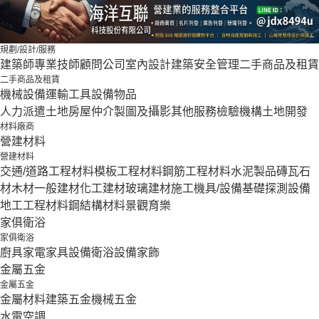
規劃/設計/服務
建築師
專業技師
顧問公司
室內設計
建築安全管理
二手商品及租賃
二手商品及租賃
機械設備
運輸工具設備
物品
人力派遣
土地房屋仲介
製圖及攝影
其他服務
檢驗機構
土地開發
材料廠商
營建材料
營建材料
交通/道路工程材料
模板工程材料
鋼筋工程材料
水泥製品
磚瓦石
材
木材
一般建材
化工建材
玻璃建材
施工機具/設備
基礎探測設備
地工工程材料
鋼結構材料
景觀育樂
家俱衛浴
家俱衛浴
廚具家電
家具設備
衛浴設備
家飾
金屬五金
金屬五金
金屬材料
建築五金
機械五金
水電空調