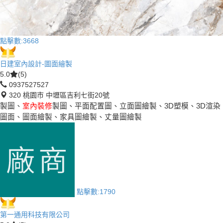
點擊數:
3668
日建室內設計-圖面繪製
5.0
(5)
0937527527
320 桃園市 中壢區吉利七街20號
製圖、
室內裝修
製圖、平面配置圖、立面圖繪製、3D塑模、3D渲染
圖面、圖面繪製、家具圖繪製、丈量圖繪製
點擊數:
1790
第一通用科技有限公司