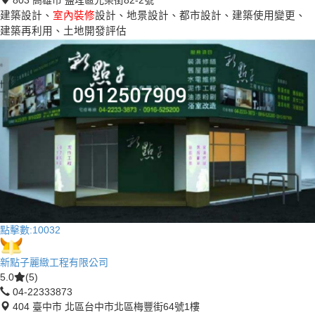
803 高雄市 鹽埕區光榮街82-2號
建築設計、
室內裝修
設計、地景設計、都市設計、建築使用變更、
建築再利用、土地開發評估
點擊數:
10032
新點子麗緻工程有限公司
5.0
(5)
04-22333873
404 臺中市 北區台中市北區梅豐街64號1樓