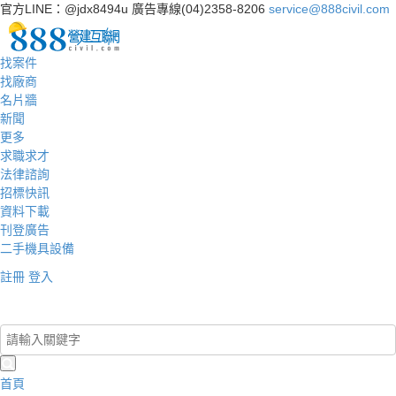
官方LINE：@jdx8494u
廣告專線(04)2358-8206
service@888civil.com
找案件
找廠商
名片牆
新聞
更多
求職求才
法律諮詢
招標快訊
資料下載
刊登廣告
二手機具設備
註冊
登入
登入/註冊
首頁