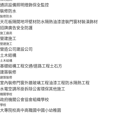
通訊設備
照明燈飾
保全監控
裝修防水
裝修防水
天花板隔間
地坪壁材
防水隔熱
油漆塗裝
門窗材
裝潢飾材
招牌廣告
安全防護
施工廠商
營建施工
營建施工
營造公司
建設公司
土木結構
土木結構
基礎結構工程
交通/道路工程
土石方
建築裝修
建築裝修
室內裝修
門窗外牆
玻璃工程
油漆工程
防水隔熱工程
水電空調
吊掛拆除
公害環保
其他施工
機關學校
政府機關
公會協會組織
學校
學校
大專院校
高中
高職
國中
國小
幼稚園