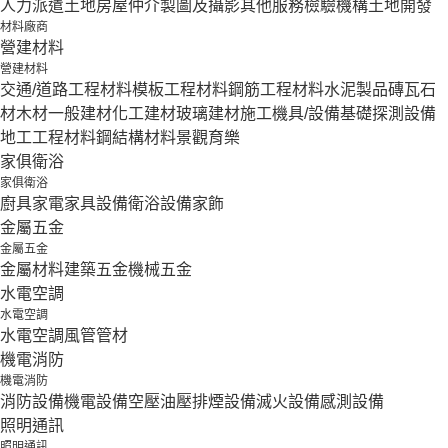
人力派遣
土地房屋仲介
製圖及攝影
其他服務
檢驗機構
土地開發
材料廠商
營建材料
營建材料
交通/道路工程材料
模板工程材料
鋼筋工程材料
水泥製品
磚瓦石
材
木材
一般建材
化工建材
玻璃建材
施工機具/設備
基礎探測設備
地工工程材料
鋼結構材料
景觀育樂
家俱衛浴
家俱衛浴
廚具家電
家具設備
衛浴設備
家飾
金屬五金
金屬五金
金屬材料
建築五金
機械五金
水電空調
水電空調
水電空調
風管
管材
機電消防
機電消防
消防設備
機電設備
空壓油壓
排煙設備
滅火設備
感測設備
照明通訊
照明通訊