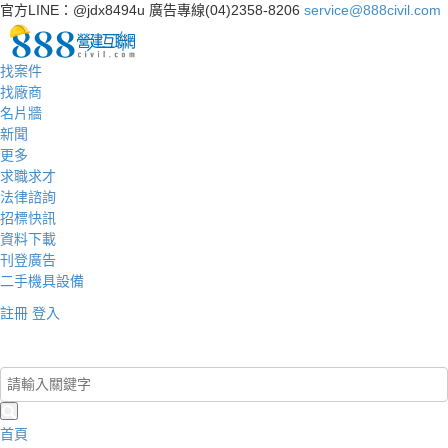
官方LINE：@jdx8494u
廣告專線(04)2358-8206
service@888civil.com
找案件
找廠商
名片牆
新聞
更多
求職求才
法律諮詢
招標快訊
資料下載
刊登廣告
二手機具設備
註冊
登入
登入/註冊
首頁