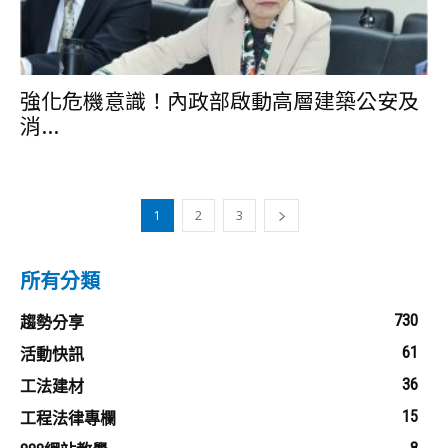
強化危機意識！內政部啟動高層建築公安及
消...
1
2
3
所有分類
730
趨勢分享
61
活動快訊
36
工法建材
15
工程法律專欄