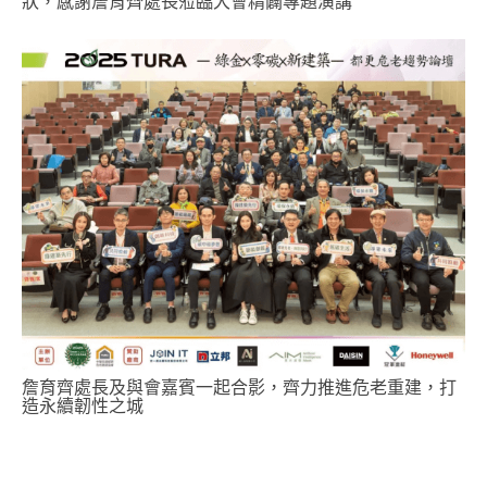
狀，感謝詹育齊處長蒞臨大會精闢專題演講
詹育齊處長及與會嘉賓一起合影，齊力推進危老重建，打
造永續韌性之城