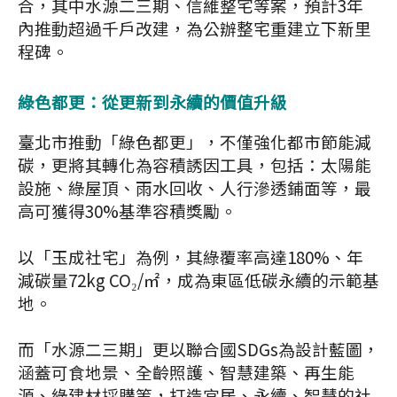
合，其中水源二三期、信維整宅等案，預計3年
內推動超過千戶改建，為公辦整宅重建立下新里
程碑。
綠色都更：從更新到永續的價值升級
臺北市推動「綠色都更」，不僅強化都市節能減
碳，更將其轉化為容積誘因工具，包括：太陽能
設施、綠屋頂、雨水回收、人行滲透鋪面等，最
高可獲得30%基準容積獎勵。
以「玉成社宅」為例，其綠覆率高達180%、年
減碳量72kg CO₂/㎡，成為東區低碳永續的示範基
地。
而「水源二三期」更以聯合國SDGs為設計藍圖，
涵蓋可食地景、全齡照護、智慧建築、再生能
源、綠建材採購等，打造宜居、永續、智慧的社