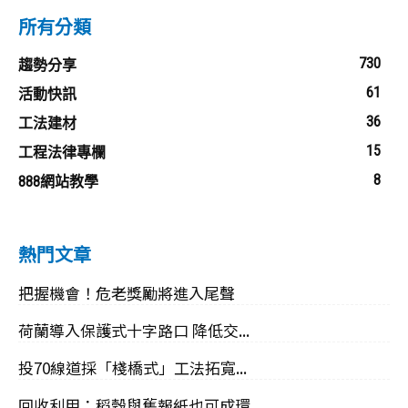
所有分類
730
趨勢分享
61
活動快訊
36
工法建材
15
工程法律專欄
8
888網站教學
熱門文章
把握機會！危老獎勵將進入尾聲
荷蘭導入保護式十字路口 降低交...
投70線道採「棧橋式」工法拓寬...
回收利用：稻穀與舊報紙也可成環...