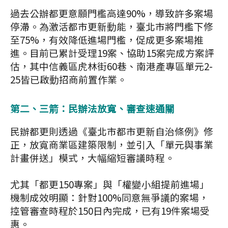
過去公辦都更意願門檻高達90%，導致許多案場
停滯。為激活都市更新動能，臺北市將門檻下修
至75%，有效降低進場門檻，促成更多案場推
進。目前已累計受理19案、協助15案完成方案評
估，其中信義區虎林街60巷、南港產專區單元2-
25皆已啟動招商前置作業。
第二、三箭：民辦法放寬、審查速通關
民辦都更則透過《臺北市都市更新自治條例》修
正，放寬商業區建築限制，並引入「單元與事業
計畫併送」模式，大幅縮短審議時程。
尤其「都更150專案」與「權變小組提前進場」
機制成效明顯：針對100%同意無爭議的案場，
控管審查時程於150日內完成，已有19件案場受
惠。