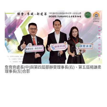
詹育齊處長(中)與第四屆鄒靜雯理事長(右)、第五屆楊謙柔
理事長(左)合影