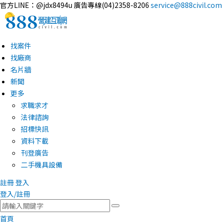
官方LINE：@jdx8494u
廣告專線(04)2358-8206
service@888civil.com
找案件
找廠商
名片牆
新聞
更多
求職求才
法律諮詢
招標快訊
資料下載
刊登廣告
二手機具設備
註冊
登入
登入/註冊
首頁