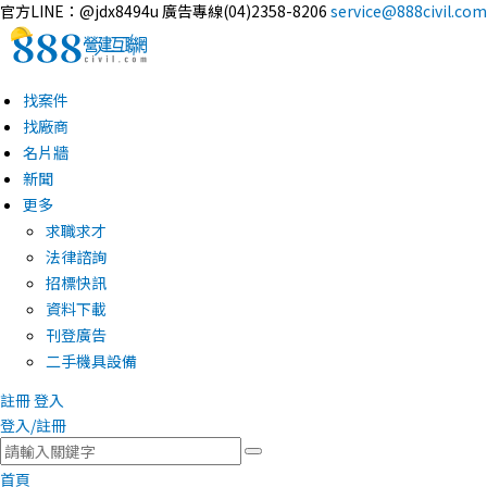
官方LINE：@jdx8494u
廣告專線(04)2358-8206
service@888civil.com
找案件
找廠商
名片牆
新聞
更多
求職求才
法律諮詢
招標快訊
資料下載
刊登廣告
二手機具設備
註冊
登入
登入/註冊
首頁