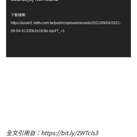
播
放
下載檔案:
器
https://asset1.ntdtv.com.tw/public/uploads/assets/2021/09/04/2021-
09-04-61330b2e1fc9e.mp4?_=1
全文引用自：https://bit.ly/2WTcIs3