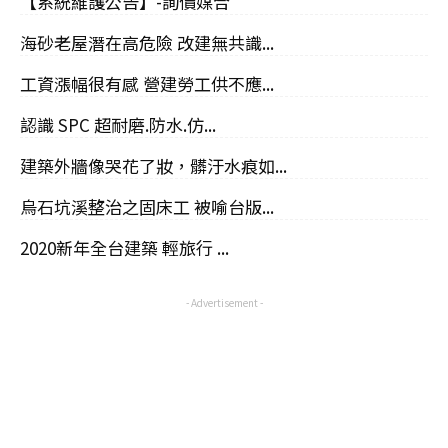
【系統維護公告】-詢價媒合
海砂老屋潛在高危險 改建無共識...
工資漲幅很有感 營建勞工供不應...
認識 SPC 超耐磨.防水.仿...
建築外牆像哭花了妝，髒汙水痕如...
烏石坑溪整治之固床工 被喻台版...
2020新年全台建築 輕旅行 ...
- Advertisement -