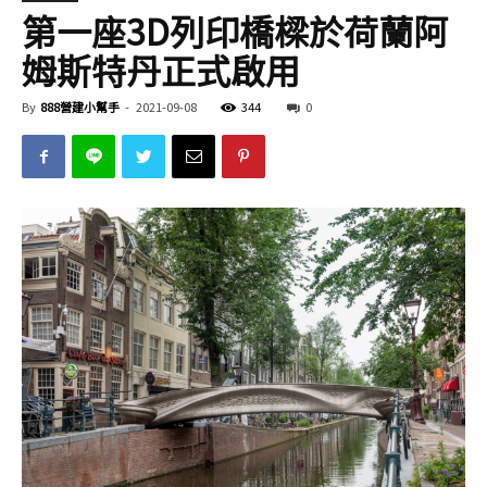
第一座3D列印橋樑於荷蘭阿
姆斯特丹正式啟用
By
888營建小幫手
-
2021-09-08
344
0