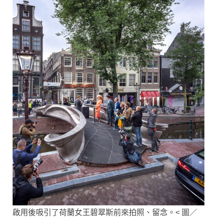
啟用後吸引了荷蘭女王碧翠斯前來拍照、留念。< 圖／