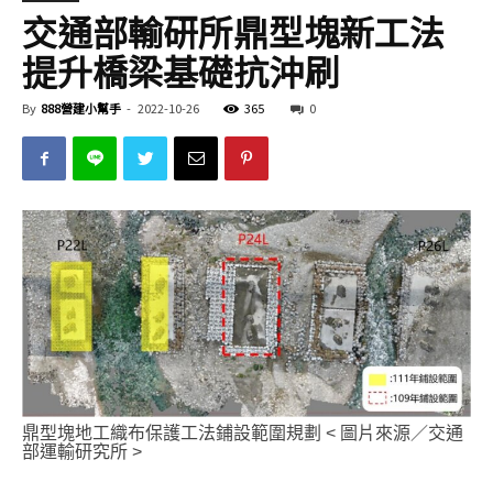
交通部輸研所鼎型塊新工法
提升橋梁基礎抗沖刷
By
888營建小幫手
-
2022-10-26
365
0
鼎型塊地工織布保護工法鋪設範圍規劃 < 圖片來源／交通
部運輸研究所 >