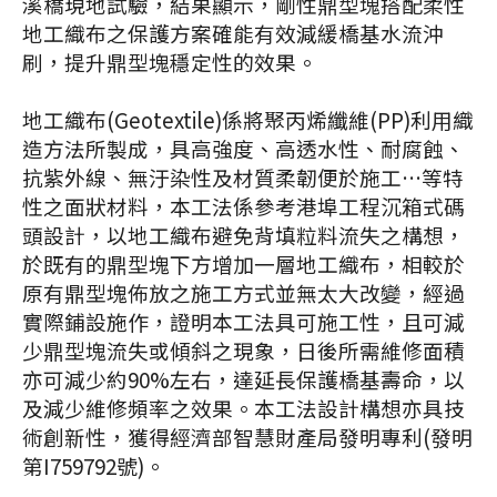
溪橋現地試驗，結果顯示，剛性鼎型塊搭配柔性
地工織布之保護方案確能有效減緩橋基水流沖
刷，提升鼎型塊穩定性的效果。
地工織布(Geotextile)係將聚丙烯纖維(PP)利用織
造方法所製成，具高強度、高透水性、耐腐蝕、
抗紫外線、無汙染性及材質柔韌便於施工…等特
性之面狀材料，本工法係參考港埠工程沉箱式碼
頭設計，以地工織布避免背填粒料流失之構想，
於既有的鼎型塊下方增加一層地工織布，相較於
原有鼎型塊佈放之施工方式並無太大改變，經過
實際鋪設施作，證明本工法具可施工性，且可減
少鼎型塊流失或傾斜之現象，日後所需維修面積
亦可減少約90%左右，達延長保護橋基壽命，以
及減少維修頻率之效果。本工法設計構想亦具技
術創新性，獲得經濟部智慧財產局發明專利(發明
第I759792號)。