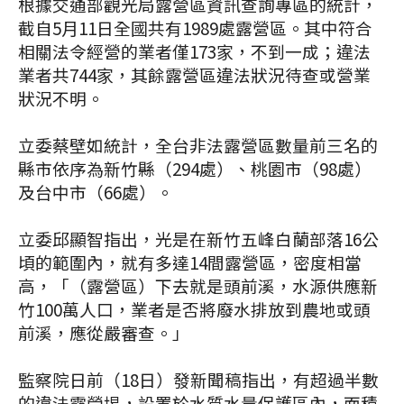
根據交通部觀光局露營區資訊查詢專區的統計，
截自5月11日全國共有1989處露營區。其中符合
相關法令經營的業者僅173家，不到一成；違法
業者共744家，其餘露營區違法狀況待查或營業
狀況不明。
立委蔡壁如統計，全台非法露營區數量前三名的
縣市依序為新竹縣（294處）、桃園市（98處）
及台中市（66處）。
立委邱顯智指出，光是在新竹五峰白蘭部落16公
頃的範圍內，就有多達14間露營區，密度相當
高，「（露營區）下去就是頭前溪，水源供應新
竹100萬人口，業者是否將廢水排放到農地或頭
前溪，應從嚴審查。」
監察院日前（18日）發新聞稿指出，有超過半數
的違法露營埸，設置於水質水量保護區內，面積