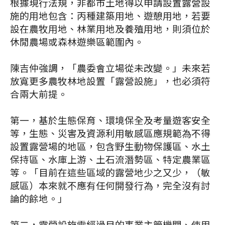
根據現行法規，非都市土地得以申請設置露營設
施的用地包含：丙種建築用地、遊憩用地，若要
設在農牧用地、林業用地及養殖用地，則須位於
休閒農場或森林遊樂區範圍內。
陳吉仲強調，「農委會立場從未改變。」未來若
放寬更多農牧林地設置「露營設施」，也必須符
合兩大前提。
第一，基於生態保育、環境保全及考量遊客安全
等，生態、災害及資源利用敏感區應規範為不得
設置露營場的地區，包含野生動物保護區、水土
保持區、水庫上游、土石流潛勢區、特定農業區
等。「目前在這些區域的露營地少之又少，（敏
感區）本來就不應有任何開發行為，完全沒有討
論的餘地。」
第二，露營設施需經過目的事業主管機關、使用