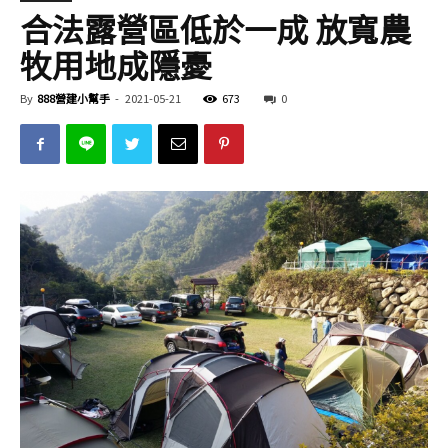
合法露營區低於一成 放寬農
牧用地成隱憂
By
888營建小幫手
-
2021-05-21
673
0