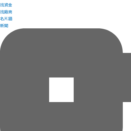
找資金
找廠商
名片牆
新聞