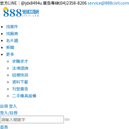
官方LINE：@jdx8494u
廣告專線(04)2358-8206
service@888civil.com
找案件
找廠商
名片牆
新聞
更多
求職求才
法律諮詢
招標快訊
資料下載
刊登廣告
二手機具設備
註冊
登入
登入/註冊
首頁