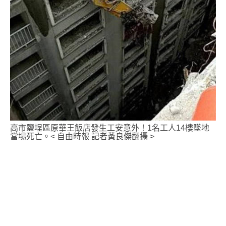
高市鹽埕區原華王飯店發生工安意外！1名工人14樓墜地
當場死亡。< 自由時報 記者黃良傑翻攝 >