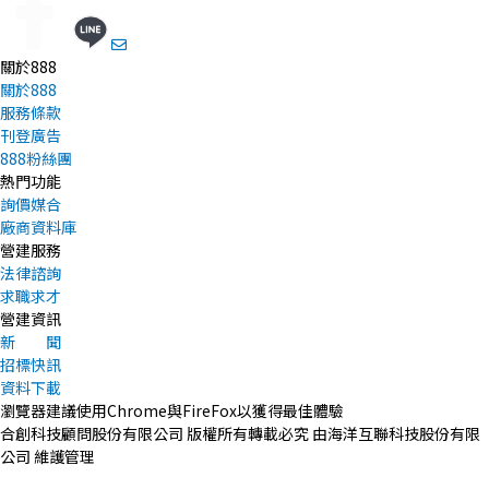
關於888
關於888
服務條款
刊登廣告
888粉絲團
熱門功能
詢價媒合
廠商資料庫
營建服務
法律諮詢
求職求才
營建資訊
新 聞
招標快訊
資料下載
瀏覽器建議使用Chrome與FireFox以獲得最佳體驗
合創科技顧問股份有限公司 版權所有轉載必究 由海洋互聯科技股份有限
公司 維護管理