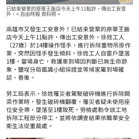
已結束營業的原華王飯店今天上午11點許，傳出工安意
外。< 自由時報 資料照 >
高雄市又發生工安意外！已結束營業的原華王飯
店今天上午11點許，傳出工安意外，徐姓工人
（27歲）於14樓操作怪手，進行拆除重物吊掛作
業，突然因怪手發生傾斜，徐姓工人自窗戶墜落
1樓，當場身亡，救護車到場因判斷已無生命跡
象，鹽埕分局鑑識小組採證並等候家屬到場確
認、善後。
勞工局表示，徐姓罹災者駕駛破碎機進行拆除鋼
梁作業時，發生破碎機翻覆，罹災者疑未使用座
位安全帶，墜落至1樓致死，勞檢處勒令該工地
拆除工程部分停工，並將依調查結果依職業安全
衛生法從重裁處。