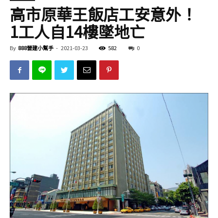
高市原華王飯店工安意外！
1工人自14樓墜地亡
By
888營建小幫手
-
2021-03-23
582
0