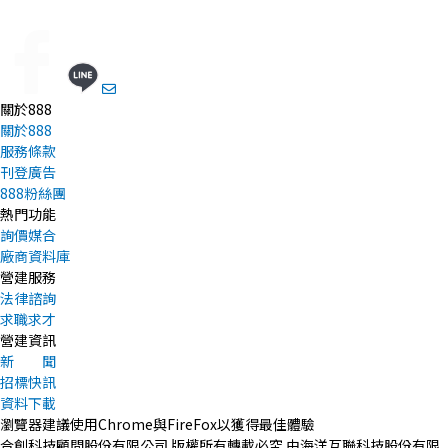
關於888
關於888
服務條款
刊登廣告
888粉絲團
熱門功能
詢價媒合
廠商資料庫
營建服務
法律諮詢
求職求才
營建資訊
新 聞
招標快訊
資料下載
瀏覽器建議使用Chrome與FireFox以獲得最佳體驗
合創科技顧問股份有限公司 版權所有轉載必究 由海洋互聯科技股份有限