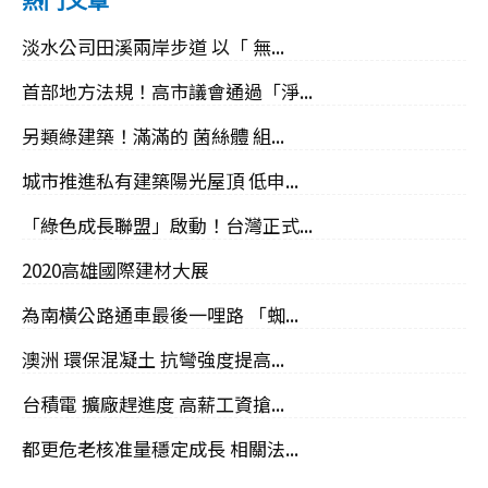
淡水公司田溪兩岸步道 以「 無...
首部地方法規！高市議會通過「淨...
另類綠建築！滿滿的 菌絲體 組...
城市推進私有建築陽光屋頂 低申...
「綠色成長聯盟」啟動！台灣正式...
2020高雄國際建材大展
為南橫公路通車最後一哩路 「蜘...
澳洲 環保混凝土 抗彎強度提高...
台積電 擴廠趕進度 高薪工資搶...
都更危老核准量穩定成長 相關法...