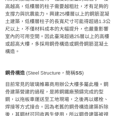
高越高，低樓層的柱子需要越粗壯，才有足夠的
支撐力與抗震能力。興建25樓層以上的鋼筋混凝
土建築，低樓層柱子的長寬尺寸可能得超過1.3公
尺以上，不僅材料成本的大幅提升，也嚴重影響
室內的可用空間。因此臺灣超過25層以上的高樓
或超高大樓，多採用鋼骨構造或鋼骨鋼筋混凝土
構造。
鋼骨構造
(Steel Structure，簡稱
SS
)
目前常見的玻璃帷幕商用辦公大樓多屬此種。鋼
骨建築營建的過程，是將鋼鐵廠預鑄完成的型
鋼，以拖板車運送至工地現場，之後再以螺栓、
焊接等方式接合。因為老舊的鋼骨構造建築拆除
後，其鋼材可回收再生使用，所以鋼骨建築被視