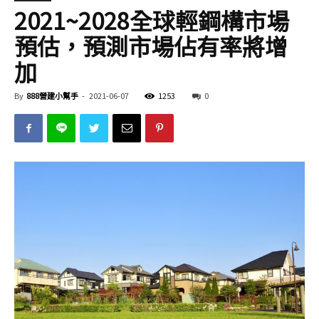
2021~2028全球輕鋼構市場
預估，預測市場佔有率將增
加
By
888營建小幫手
-
2021-06-07
1253
0