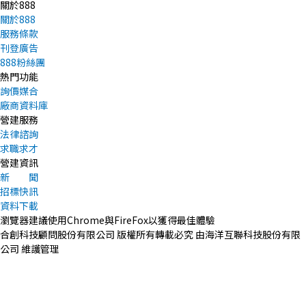
關於888
關於888
服務條款
刊登廣告
888粉絲團
熱門功能
詢價媒合
廠商資料庫
營建服務
法律諮詢
求職求才
營建資訊
新 聞
招標快訊
資料下載
瀏覽器建議使用Chrome與FireFox以獲得最佳體驗
合創科技顧問股份有限公司 版權所有轉載必究 由海洋互聯科技股份有限
公司 維護管理