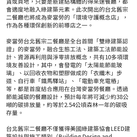
賃或買地，只要是新建結構體的得來速餐廳，都
會適度地融入綠建築元素。此次開出的台北舊宗
二餐廳也將成為麥當勞的「環境守護概念店」，
作為各種環保創新的前導店之一。
麥當勞台北舊宗二餐廳是全台首間「雙綠建築認
證」的麥當勞，融合生態工法、建築工法節能設
計、資源再利用與淨零排放概念，共有10多項環
境友善設計，其中，會發電的「太陽能節能玻
璃」、以回收衣物和塑膠做成的「衣纖木」步
道、自行車「鐵馬驛站」、「電動車充電樁」
等，都是首度結合應用在台灣麥當勞餐廳。透過
節能減碳的餐廳設計，預計每年將可減少約38公
噸的碳排放量，約等於2.54公頃森林一年的碳吸
存量。
台北舊宗二餐廳不僅獲得美國綠建築協會LEED建
築設計與施工類別（Building Design and