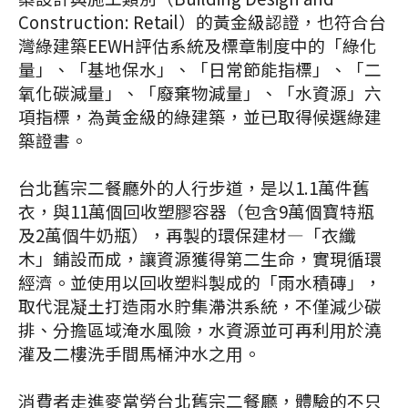
Construction: Retail）的黃金級認證，也符合台
灣綠建築EEWH評估系統及標章制度中的「綠化
量」、「基地保水」、「日常節能指標」、「二
氧化碳減量」、「廢棄物減量」、「水資源」六
項指標，為黃金級的綠建築，並已取得候選綠建
築證書。
台北舊宗二餐廳外的人行步道，是以1.1萬件舊
衣，與11萬個回收塑膠容器（包含9萬個寶特瓶
及2萬個牛奶瓶），再製的環保建材—「衣纖
木」鋪設而成，讓資源獲得第二生命，實現循環
經濟。並使用以回收塑料製成的「雨水積磚」，
取代混凝土打造雨水貯集滯洪系統，不僅減少碳
排、分擔區域淹水風險，水資源並可再利用於澆
灌及二樓洗手間馬桶沖水之用。
消費者走進麥當勞台北舊宗二餐廳，體驗的不只