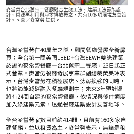
麥當勞台北舊宗二餐廳融合生態工法、建築工法節能設
計、資源再利用與淨零排放概念，共有10多項環境友善設
計。 < 圖／麥當勞 提供 >
台灣麥當勞在40周年之際，翻開餐廳發展全新扉
頁；全台第一間美國LEED+台灣EEWH雙綠建築
認證的麥當勞餐廳—台北舊宗二餐廳，23日起正
式營業。麥當勞餐廳發展事業群副總裁黃美玲表
示，台灣麥當勞在積極展店、汰弱換強的同時，
也將節能減碳融入餐廳規劃中；未來3年預計還
將有24間自建的麥當勞餐廳，依情況與條件適度
加入綠建築元素，透過餐廳建築設計友善地球。
全台麥當勞家數目前約414間，目前有160多家自
建餐廳，並以租賃為主。麥當勞表示，無論是租