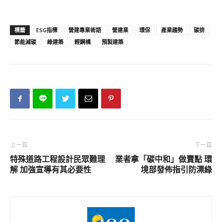
標籤
ESG指標
營建專業術語
營建業
環保
產業趨勢
碳排
節能減碳
綠建築
輕鋼構
預製建築
上一篇
下一篇
特殊道路工程設計民眾難理
業者拿「碳中和」做賣點 環
解 加強宣導有其必要性
境部發佈指引防漂綠