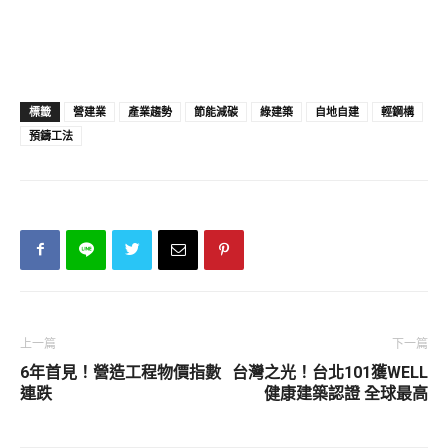
標籤
營建業
產業趨勢
節能減碳
綠建築
自地自建
輕鋼構
預鑄工法
上一篇
下一篇
6年首見！營造工程物價指數
台灣之光！台北101獲WELL
連跌
健康建築認證 全球最高