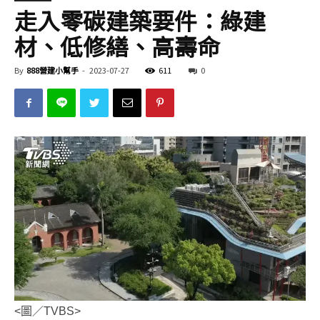
走入零碳建築要件：綠建
材、低修繕、高壽命
By
888營建小幫手
-
2023-07-27
611
0
<圖／TVBS>