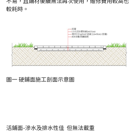
不易，且鋪材後續無法再次使用，維修費用較高也
較耗時。
圖一 硬鋪面施工剖面示意圖
活鋪面-滲水及排水性佳 但無法載重