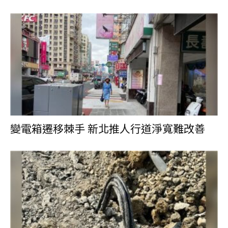
變電箱遷移棘手 新北推人行道淨寬難改善