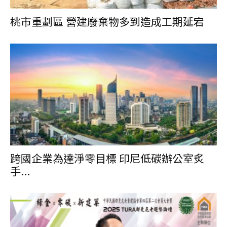
桃市重劃區 營建廢棄物多到造成工期延宕
跨國企業為達淨零目標 印尼低碳辦公室炙
手...