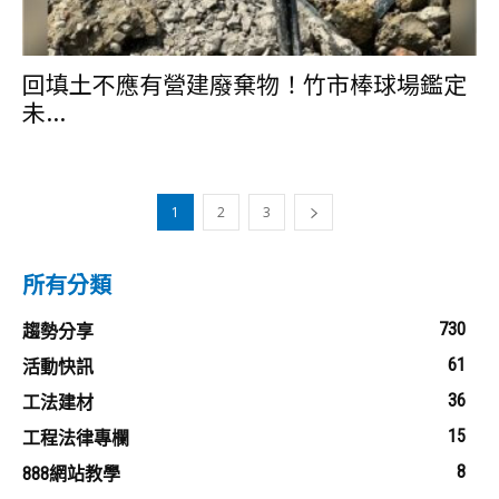
回填土不應有營建廢棄物！竹市棒球場鑑定
未...
1
2
3
所有分類
730
趨勢分享
61
活動快訊
36
工法建材
15
工程法律專欄
8
888網站教學