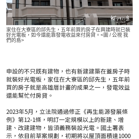
家住在大寮區的邱先生，五年前買的房子在興建時就已裝
好光電板，如今還能靠發電收益來付房貸。<圖 / 公視 我
們的島>
申設的不只既有建物，也有新建建築在蓋房子時
就裝好光電板，家住在大寮區的邱先生，五年前
買的房子就是高雄厝計畫的成果之一，發電效益
還能幫忙付房貸。
2023年5月，立法院通過修正《再生能源發展條
例》第12-1條，明訂一定規模以上的新建、增
建、改建建物，皆須義務裝設光電。國土署表
示，依目前草案規劃，初期將以屋頂面積達1000