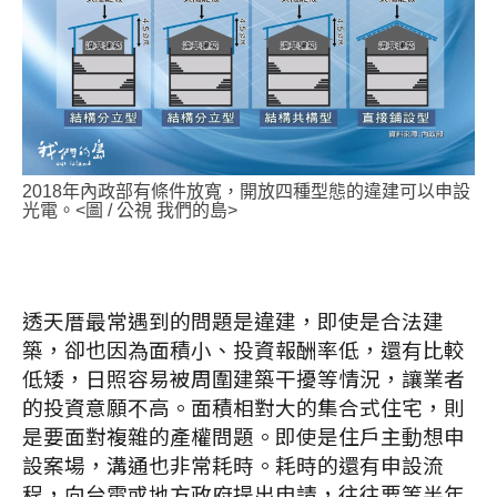
2018年內政部有條件放寬，開放四種型態的違建可以申設
光電。<圖 / 公視 我們的島>
透天厝最常遇到的問題是違建，即使是合法建
築，卻也因為面積小、投資報酬率低，還有比較
低矮，日照容易被周圍建築干擾等情況，讓業者
的投資意願不高。面積相對大的集合式住宅，則
是要面對複雜的產權問題。即使是住戶主動想申
設案場，溝通也非常耗時。耗時的還有申設流
程，向台電或地方政府提出申請，往往要等半年