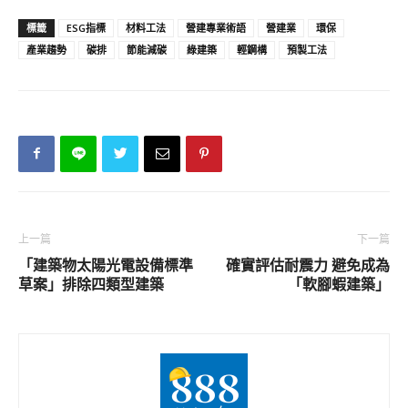
標籤
ESG指標
材料工法
營建專業術語
營建業
環保
產業趨勢
碳排
節能減碳
綠建築
輕鋼構
預製工法
上一篇
下一篇
「建築物太陽光電設備標準
確實評估耐震力 避免成為
草案」排除四類型建築
「軟腳蝦建築」