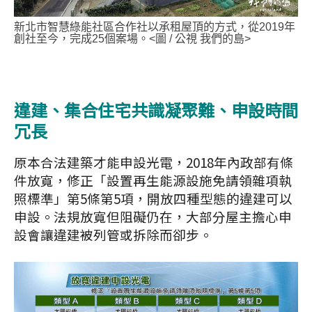
新北市智慧綠能社區合作社以承租屋頂的方式，從2019年
創社至今，完成25個案場。<圖 / 公視 我們的島>
違建、集合住宅共識凝聚難、申設時間
冗長
原本合法建築才能申設光電，2018年內政部有條
件放寬，修正「設置再生能源設施免請領雜項執
照標準」第5條第5項，開放四種型態的違建可以
申設。法規放寬但阻礙仍在，大部分屋主擔心申
設會讓違建被列管或拆除而卻步。