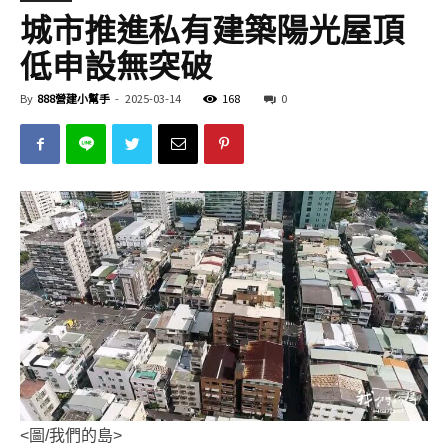
城市推進私有建築陽光屋頂
低申設無突破
By
888營建小幫手
-
2025-03-14
168
0
<圖/我們的島>