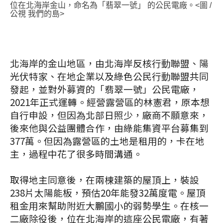
位在北海岸金山，命名為「翡翠一號」 的公民電廠。<圖 /
公視 我們的島>
北海岸的金山地區，由北海岸反核行動聯盟、陽
光伏特家、在地企業以及綠色公民行動聯盟共同
發起，並對外募資的「翡翠一號」公民電廠，
2021年正式運轉。經營露營區的林憲君，原本想
自行申設，但因為北部日照少，廠商不願意來，
後來他與公益團體合作，由綠能集資平台募集到
377萬。但因為露營區的土地是租用的，卡在地
主，過程中花了很多時間溝通。
取得地主同意後，在兩棟建築的屋頂上，裝設
238片太陽能板，預估20年能發32萬度電。屋頂
租金用來幫助附近大鵬國小的弱勢學生。在核一
二廠除役後，位在北海岸的這座公民電廠，有著