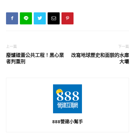
上一篇
下一篇
廢爐碴蓋公共工程！黑心業
改寫地球歷史和面貌的水庫
者判重刑
大壩
888營建小幫手