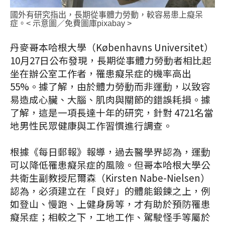
國外有研究指出，長期從事體力勞動，較容易患上癡呆
症。< 示意圖／免費圖庫pixabay >
丹麥哥本哈根大學（Københavns Universitet）
10月27日公布發現，長期從事體力勞動者相比起
坐在辦公室工作者，罹患癡呆症的機率高出
55%。據了解，由於體力勞動而非運動，以致容
易造成心臟、大腦、肌肉與關節的錯誤耗損。據
了解，這是一項長達十年的研究，針對 4721名當
地男性民眾健康與工作習慣進行調查。
根據《每日郵報》報導，過去醫學界認為，運動
可以降低罹患癡呆症的風險。但哥本哈根大學公
共衛生副教授尼爾森（Kirsten Nabe-Nielsen）
認為，必須建立在「良好」的體能鍛鍊之上，例
如登山、慢跑、上健身房等，才有助於預防罹患
癡呆症；相較之下，工地工作、駕駛怪手等屬於