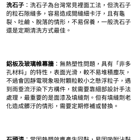
洗石子
：洗石子為台灣常見裡面工法，但洗石子
的粒石隙縫多，容易造成間縫細卡汙，且有龜
裂、吐鹼、脫落的情形，不易保養，一般洗石子
還是定期清洗方式最佳。
鋁板及
玻璃帷幕牆
：無熱塑性問題，具有「非多
孔材料」的特性，表面光滑，較不易堆積塵灰，
不過會因靜電現象吸附顆粒較小之懸浮粒子，遇
到雨垂流汙染下方構件，就需要靠細部設計手法
處理，最重要的是面漆及填縫劑。但有填縫劑老
化造成髒汙的情形，需要定期修補或替換。
石頭漆
：常因熱塑效應產生回黏，易因吸附沾黏