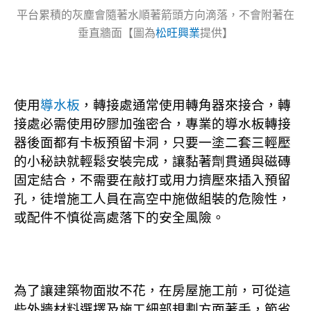
平台累積的灰塵會隨著水順著箭頭方向滴落，不會附著在
垂直牆面【圖為
松旺興業
提供】
使用
導水板
，轉接處通常使用轉角器來接合，轉
接處必需使用矽膠加強密合，專業的導水板轉接
器後面都有卡板預留卡洞，只要一塗二套三輕壓
的小秘訣就輕鬆安裝完成，讓黏著劑貫通與磁磚
固定結合，不需要在敲打或用力擠壓來插入預留
孔，徒增施工人員在高空中施做組裝的危險性，
或配件不慎從高處落下的安全風險。
為了讓建築物面妝不花，在房屋施工前，可從這
些外牆材料選擇及施工細部規劃方面著手，節省