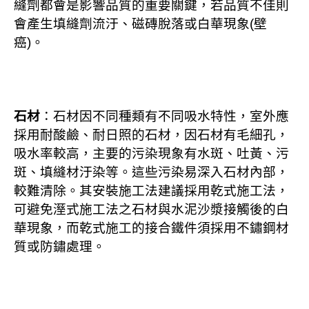
縫劑都會是影響品質的重要關鍵，若品質不佳則
會產生填縫劑流汙、磁磚脫落或白華現象(壁
癌)。
石材
：石材因不同種類有不同吸水特性，室外應
採用耐酸鹼、耐日照的石材，因石材有毛細孔，
吸水率較高，主要的污染現象有水斑、吐黃、污
斑、填縫材汙染等。這些污染易深入石材內部，
較難清除。其安裝施工法建議採用乾式施工法，
可避免溼式施工法之石材與水泥沙漿接觸後的白
華現象，而乾式施工的接合鐵件須採用不鏽鋼材
質或防鏽處理。