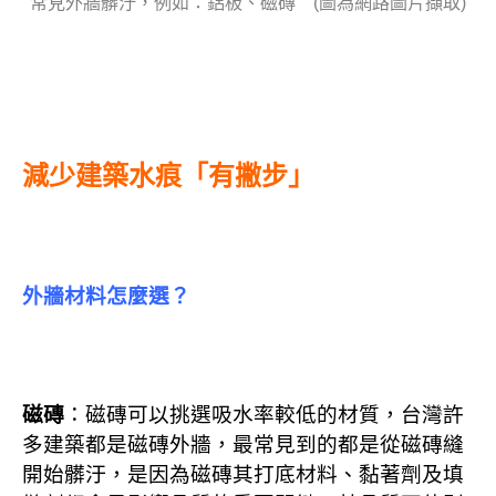
常見外牆髒汙，例如：鋁板、磁磚 (圖為網路圖片擷取)
減少建築水痕「有撇步」
外牆材料怎麼選？
磁磚
：磁磚可以挑選吸水率較低的材質，
台灣許
多建築都是磁磚外牆，
最常見到的都是從磁磚縫
開始髒汙，是因為磁磚其打底材料、黏著劑及填