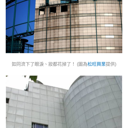
如同流下了眼淚、妝都花掉了！ (圖為
松旺興業
提供)