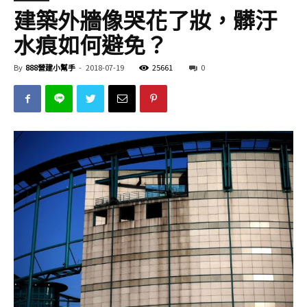
建築外牆像哭花了妝，髒汙
水痕如何避免？
By
888營建小幫手
-
2018-07-19
25661
0