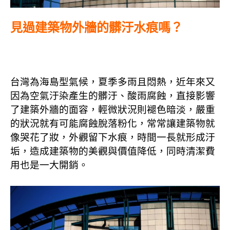
見過建築物外牆的髒汙水痕嗎？
台灣為海島型氣候，夏季多雨且悶熱，近年來又
因為空氣汙染產生的髒汙、酸雨腐蝕，直接影響
了建築外牆的面容，輕微狀況則褪色暗淡，嚴重
的狀況就有可能腐蝕脫落粉化，常常讓建築物就
像哭花了妝，外觀留下水痕，時間一長就形成汙
垢，造成建築物的美觀與價值降低，同時清潔費
用也是一大開銷。