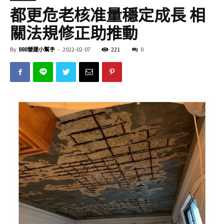
都更危老核准量穩定成長 相
關法規修正助推動
By
888營建小幫手
-
2022-02-07
221
0