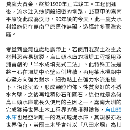
費龐大資金，終於1930年正式竣工。工程開通
後，流水注入蛛網般細密的圳路，15萬甲的嘉南
平原從此成為沃野，90年後的今天，此一龐大水
利設施仍在嘉南平原運作無礙，造福許多臺灣家
庭。
考量到臺灣位處地震帶上，若使用混凝土為主要
材料恐容易破裂，烏山頭水庫的堰堤工程採用亞
洲首創的「半水成填充式工法」。此特殊工法是
將土石在堰堤中心壁兩側堆積，再用抽水機朝中
心壁方向強力射水，細微黏土在強力水流推送
下，沿途沉澱，形成顆粒均佈、性質良好的不透
水內壁，之後再堆積砂石和圓石。這也就是為何
烏山頭水庫能長久使用的主因之一。嘉南大圳的
完成獲得世界土木工程界的驚嘆與讚賞，
烏山頭
水庫
也是亞洲唯一的濕式堰堤水庫，其規模亦為
世界僅有，美國土木學會特以「八田水壩」為其