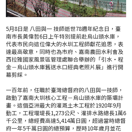
5月8日是 八田與一 技師逝世78週年紀念日，臺
南市長黃偉哲6日上午特別提前赴烏山頭水庫，
代表市民向這位偉大的水圳工程師獻花追思，表
達最高敬意，同時也為市府、嘉南農田水利會及
西拉雅國家風景區管理處聯合舉辦的「引水‧程
金－烏山頭水庫舊送水口經典老照片展」進行開
幕剪綵。
一百年前，任職於臺灣總督府的八田與一技師，
啟動了嘉南大圳核心工程－烏山頭水庫的築壩計
畫。這個亞洲最大的灌溉土木工程於1920年9月
動工，工程堰堤長1,273公尺、灌排水路總長1萬6
千公里，總經費高達5,414萬日圓，超過當時總督
府一年5千萬日圓的總預算，歷時10年歲月並花