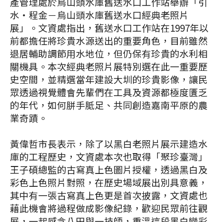
產管理處於烏山頭水庫舊送水口工作站舉辦「引
水‧程金－烏山頭水庫舊送水口經典老照片
展」。文資處指出，舊送水口工作站在1997年以
前都擔任將珍貴水源送出的重要角色，目前雖然
退居輔助調節用水地位，但仍保有珍貴的水利相
關機具。本次經典老照片展特別選在此一重要歷
史空間，並精選當年建設大圳的珍貴影像，讓民
眾透過視覺體會先輩們在工具及資源都極度匱乏
的年代，如何胼手胝足、共同創造嘉南平原的農
業奇蹟。
黃偉哲市長表示，除了以黑白老照片展示建造水
庫的工程歷史，文資處本次也取得「聚珍臺灣」
王子碩總監的古寫真上色圖片授權，透過黑白及
彩色上色照片對照，在歷史場域展出別具意義，
其中有一張古寫真上色更是首次披露，文資處也
藉此機會將過程做成影像紀錄，歡迎民眾前往觀
展，一起感念八田與一技師，重溫這段黑白變彩