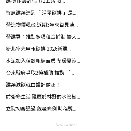
建物 耐震評估 7/1上路 限...
智慧建築達到「 淨零碳排 」是...
營造物價飆漲 近期3年來首見連...
營建署：推動多項租金補貼 擴大...
新北率先申報碳排 2026新建...
水泥加入稻殼粗糠蓋房 冬暖夏涼...
台東縣府爭取2億補助 推動 「...
建築減碳就由設計做起！
前衛綠生活 隱匿於林野的水管樹...
立院初審通過 危老條例 時程獎...
- Advertisement -