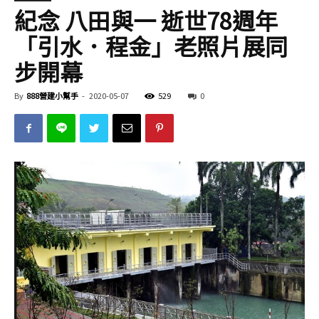
紀念 八田與一 逝世78週年
「引水．程金」老照片展同
步開幕
By
888營建小幫手
-
2020-05-07
529
0