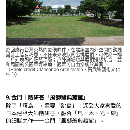
為回應南台灣炎熱的氣候條件，在建築室內外空間的動線
設計上皆有巧思，不僅未來波狀的出挑屋頂，可做為一樓
半戶外廣場的蔽蔭頂層；戶外劇場也與屋頂邊緣接合，並
和周圍的公園草坪串連，觀眾可自由穿梭於其間。
（Photo credit：Mecanoo Architecten、衛武營藝術文化
中心）
9.
金門│
隈研吾「風獅爺典藏館」
除了「環島」，還要「跳島」！深受大家喜愛的
日本建築大師隈研吾，融合「風、木、光、線」
的細膩之作──金門「風獅爺典藏館」。