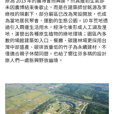
原為 2013 年的農博會而興建，然其蓬勃生氣卻
未因農博結束後歇止，而是在建築師甘銘源及李
綠枝的規劃下，部分展區已改為常設開放，也成
為當地居民聚會、運動的生態公園。10 年荒地透
過引入周邊生活用水，經淨化後形成人工湖及溼
地，演替出各種原生植物的綠地環境；園區內多
數的場館建築如入口、餐廳、碳匯林場更採用台
灣中部盛產、碳排放量低的竹子為永續建材，不
僅適合親子休閒同遊，也給了嚮往芬多精的設計
旅人們一處新興野放幽境。