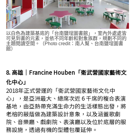
以白色為建築基底的「台南鹽埕圖書館」，室內外處處皆
可見到書的元素，並依不同年齡和對象族群，規劃不同的
主題閱讀空間。（Photo credit：南人幫、台南鹽埕圖書
館）
8.
高雄│Francine Houben「衛武營國家藝術文
化中心」
2018年正式營運的「衛武營國家藝術文化中
心」，是亞洲最大、總席次近 6 千席的複合表演
基地，由亞熱帶充滿生命力的生活樣態出發，將
老榕的蔽蔭做為建築設計意象，以及涵蓋歌劇
院、音樂廳、戲劇院、表演廳以及位於底層的服
務設施，透過有機的型體包覆延伸。