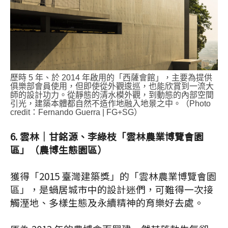
歷時 5 年、於 2014 年啟用的「西薩會館」，主要為提供
俱樂部會員使用，但即使從外觀逡巡，也能欣賞到一流大
師的設計功力。從靜態的清水模外觀，到動態的內部空間
引光，建築本體都自然不造作地融入地景之中。（Photo
credit：Fernando Guerra | FG+SG）
6.
雲林│甘銘源、李綠枝「雲林農業博覽會園
區」（農博生態園區）
獲得「2015 臺灣建築獎」的「雲林農業博覽會園
區」，是蝸居城市中的設計迷們，可難得一次接
觸溼地、多樣生態及永續精神的育樂好去處。