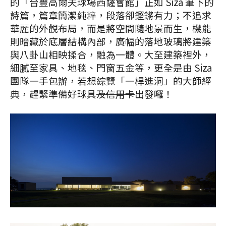
的「台豐高爾夫球場西薩會館」正如 Siza 筆下的
詩篇，篇章簡潔純粹，段落卻鏗鏘有力；不追求
華麗的外觀布局，而是將空間隨地景而生，機能
則暗藏於底層結構內部，廣幅的落地玻璃將建築
與八卦山相映揉合，融為一體。大至建築裡外，
細膩至家具、地毯、門窗五金等，更全是由 Siza
團隊一手包辦，若想綜覽「一桿進洞」的大師經
典，趕緊準備好球具
及信用卡
出發囉！