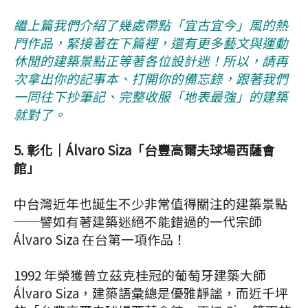
繼上篇我們介紹了幾處帶點「宜古宜今」風的熱
門作品，緊接著在下篇裡，還有更多藝文與運動
休閒的建築景點正等著各位設計迷！所以，請再
次拿出你的記事本、打開你的備忘錄，跟著我們
一同往下抄筆記、完整收服「地表最強」的建築
就對了。
5.
彰化│
Álvaro Siza
「台豐高爾夫球場西薩會
館」
中台灣近年也誕生不少非常值得關注的建築景點
──譬如有著建築迷絕不能錯過的一代宗師
Álvaro Siza 在台第一項作品！
1992 年榮獲普立茲克桂冠的葡萄牙建築大師
Álvaro Siza，建築語彙總是優雅靜謐，而近千坪