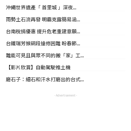
沖繩世界遺產「 首里城 」深夜...
雨勢土石流再發 明霸克露簡易涵...
台南稅捐優惠 提升危老重建意願...
台鐵瑞芳猴硐段搶修困難 盼春節...
難能可見且與眾不同的搬「家」工...
【影片欣賞】自動駕駛推土機
磨石子：細石和汗水打磨出的台式...
- Advertisement -