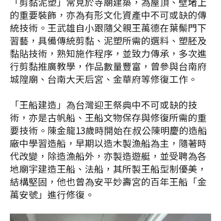
「剪黏泥塑」常見於寺廟建築，為屋頂、壁堵上
的重要裝飾，亦為有形文化資產中不可或缺的傳
統技術。王武雄自小跟隨父親王萬德在葉鬃門下
習藝，具備傳統剪黏、泥塑所需的選料、塑胚及
黏貼技術，熟知施作程序，並致力傳承，多次進
行剪黏推廣教學，作品數量豐富，曾參與台南府
城隍廟、台南大天后宮、金華府等修復工作。
「王船建造」為台灣迎王祭典中不可或缺的技
術，亦是古帆船、王船文物保存與修復所需的重
要技術。陳金龍13歲時開始在叔公陳明慶的造船
廠中學習造船，早期以造木製漁船為主，隨著時
代改變，除造漁船外，亦製造遊艇，並受聘為各
地廟宇建造王船、法船，其所製王船型制優美，
結構堅固，他也曾為安平妙壽宮的百年王船「金
萬安號」進行修復。