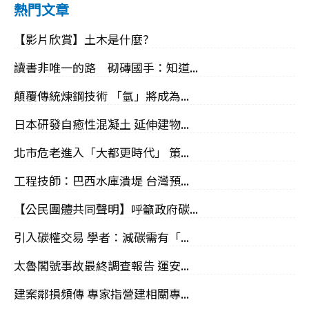
熱門文章
【影片欣賞】土木是什麼?
讀書非唯一的路 砌磚國手：知道...
顛覆傳統煉鋼技術 「氫」將成為...
日本研發自癒性混凝土 延伸建物...
北市危老進入「大都更時代」 策...
工程技師：巴西水庫潰堤 台灣預...
【公民團體共同聲明】呼籲政府碳...
引入碳權交易 學者：減碳需有「...
太魯閣號事故最終調查報告 運安...
建案鄰損頻傳 專家指營建相關專...