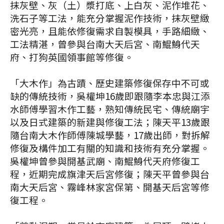
抹灰壁、灰（土）漿打底、上白灰、泥作堆花、
洗石子等工法，能充分掌握泥作技術，抹灰壁緻
密光亮，且能依修復需求自製模具，手路細緻、
工法精湛，曾參與台南大天后宮、南鯤鯓代天
府、打狗英國領事館等修復。
「大木作」為古蹟、歷史建築修復保存中不可或
缺的傳統技術，吳權坤16歲即跟隨李本忠與江添
水師傅學習木作工藝，熟知傳統民宅、傳統廟宇
以及日式建築的新建與修復工法；陳天平13歲跟
隨台南大木作師傅陳城學藝，17歲出師，對拆解
修復及構件加工有關的知識和技術有充分掌握。
吳權坤曾參與開基武廟、南鯤鯓代天府修復工
程，近期完成旗津天后宮修復；陳天平曾參與台
南大天后宮、霧峰林家宮保第、開基天后宮等修
復工程。